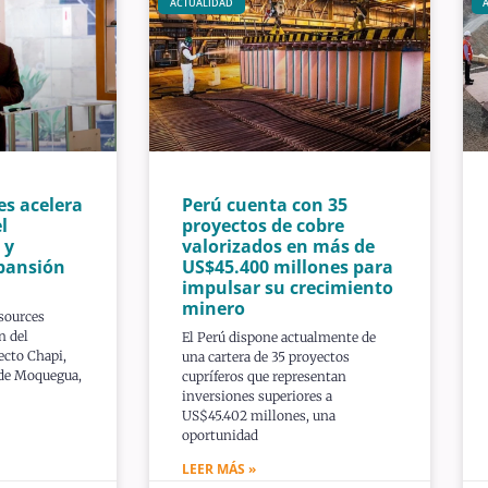
ACTUALIDAD
es acelera
Perú cuenta con 35
l
proyectos de cobre
 y
valorizados en más de
pansión
US$45.400 millones para
impulsar su crecimiento
minero
sources
n del
El Perú dispone actualmente de
ecto Chapi,
una cartera de 35 proyectos
 de Moquegua,
cupríferos que representan
inversiones superiores a
US$45.402 millones, una
oportunidad
LEER MÁS »