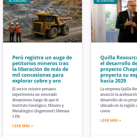
ACTUALIDAD
ACTUALIDAD
Perú registra un auge de
Quilla Resourc
petitorios mineros tras
el desarrollo de
la liberación de más de
proyecto Chapi
mil concesiones para
proyecta su ex
explorar cobre y oro
hacia 2029
El sector minero peruano
La empresa Quilla Re
experimenta un renovado
anunció la aceleració
dinamismo luego de que el
desarrollo de su proy
Instituto Geológico, Minero y
ubicado en la región
Metalúrgico (Ingemmet) liberara
como
1.176
LEER MÁS »
LEER MÁS »