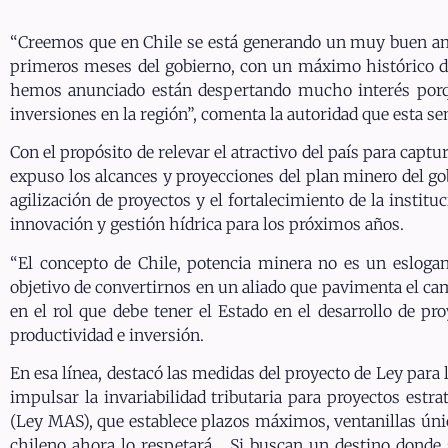
“Creemos que en Chile se está generando un muy buen amb
primeros meses del gobierno, con un máximo histórico de
hemos anunciado están despertando mucho interés porque
inversiones en la región”, comenta la autoridad que esta s
Con el propósito de relevar el atractivo del país para capt
expuso los alcances y proyecciones del plan minero del go
agilización de proyectos y el fortalecimiento de la instit
innovación y gestión hídrica para los próximos años.
“El concepto de Chile, potencia minera no es un eslogan;
objetivo de convertirnos en un aliado que pavimenta el cam
en el rol que debe tener el Estado en el desarrollo de pr
productividad e inversión.
En esa línea, destacó las medidas del proyecto de Ley para
impulsar la invariabilidad tributaria para proyectos estr
(Ley MAS), que establece plazos máximos, ventanillas única
chileno ahora lo respetará… Si buscan un destino donde s