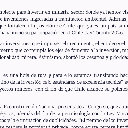
iente para invertir en minería, sector donde ya hemos vist
 inversiones ingresadas a tramitación ambiental. Además,
 fortalecen la posición de Chile, que ya es un país sum
emana inició su participación en el Chile Day Toronto 2026.
urar inversiones que impulsen el crecimiento, el empleo y el p
bierno que contempla los ejes de fomento a la inversión, mo
ucionalidad minera. Asimismo, abordó los desafíos y priorida
 es una hoja de ruta y para ello estamos transitando haci
ino de la inversión bajo estándares de excelencia técnica”,
oyectos mineros, con el fin de que Chile alcance su potenc
 la Reconstrucción Nacional presentado al Congreso, que apun
atégicos; además del fin de la permisología con la Ley Marc
s y la eliminación de duplicidades. “El tiempo de los invers
e respete la propiedad privada, donde exista certeza jurí