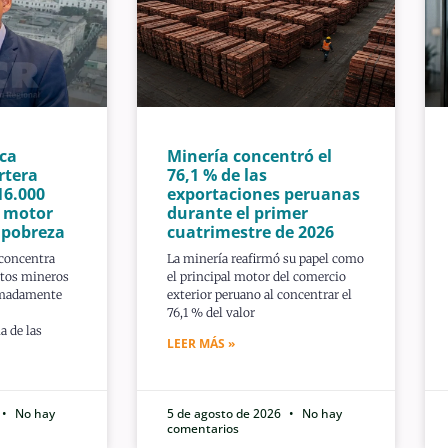
ca
Minería concentró el
rtera
76,1 % de las
16.000
exportaciones peruanas
n motor
durante el primer
a pobreza
cuatrimestre de 2026
 concentra
La minería reafirmó su papel como
ctos mineros
el principal motor del comercio
imadamente
exterior peruano al concentrar el
76,1 % del valor
a de las
LEER MÁS »
No hay
5 de agosto de 2026
No hay
comentarios