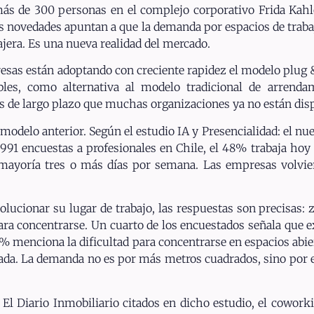
ás de 300 personas en el complejo corporativo Frida Kahl
 novedades apuntan a que la demanda por espacios de trabajo 
ajera. Es una nueva realidad del mercado.
presas están adoptando con creciente rapidez el modelo plug
tables, como alternativa al modelo tradicional de arrend
s de largo plazo que muchas organizaciones ya no están dis
l modelo anterior. Según el estudio IA y Presencialidad: el n
91 encuestas a profesionales en Chile, el 48% trabaja hoy
 mayoría tres o más días por semana. Las empresas volvie
olucionar su lugar de trabajo, las respuestas son precisas: 
para concentrarse. Un cuarto de los encuestados señala que 
69% menciona la dificultad para concentrarse en espacios abi
cuada. La demanda no es por más metros cuadrados, sino por 
e El Diario Inmobiliario citados en dicho estudio, el cowor