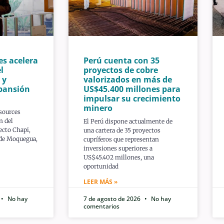
es acelera
Perú cuenta con 35
l
proyectos de cobre
 y
valorizados en más de
pansión
US$45.400 millones para
impulsar su crecimiento
minero
sources
n del
El Perú dispone actualmente de
ecto Chapi,
una cartera de 35 proyectos
 de Moquegua,
cupríferos que representan
inversiones superiores a
US$45.402 millones, una
oportunidad
LEER MÁS »
No hay
7 de agosto de 2026
No hay
comentarios