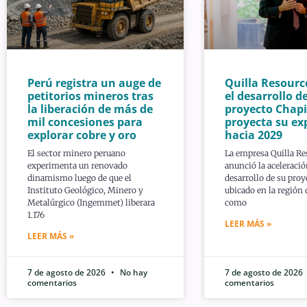
Perú registra un auge de
Quilla Resourc
petitorios mineros tras
el desarrollo de
la liberación de más de
proyecto Chapi
mil concesiones para
proyecta su ex
explorar cobre y oro
hacia 2029
El sector minero peruano
La empresa Quilla Re
experimenta un renovado
anunció la aceleració
dinamismo luego de que el
desarrollo de su proy
Instituto Geológico, Minero y
ubicado en la región
Metalúrgico (Ingemmet) liberara
como
1.176
LEER MÁS »
LEER MÁS »
7 de agosto de 2026
No hay
7 de agosto de 2026
comentarios
comentarios