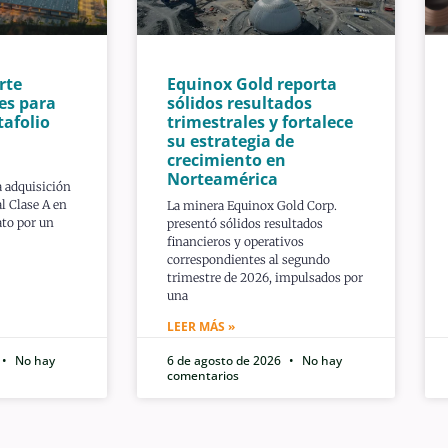
rte
Equinox Gold reporta
es para
sólidos resultados
tafolio
trimestrales y fortalece
su estrategia de
crecimiento en
Norteamérica
a adquisición
l Clase A en
La minera Equinox Gold Corp.
ato por un
presentó sólidos resultados
financieros y operativos
correspondientes al segundo
trimestre de 2026, impulsados por
una
LEER MÁS »
No hay
6 de agosto de 2026
No hay
comentarios