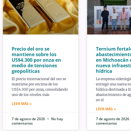
Precio del oro se
Ternium fortal
mantiene sobre los
abastecimient
US$4.300 por onza en
en Michoacán 
medio de tensiones
nueva infraest
geopolíticas
hídrica
El precio internacional del oro se
La empresa siderúrg
mantiene por encima de los
entregó una nueva in
US$4.300 por onza, consolidando
hídrica destinada a fo
uno de los niveles más
abastecimiento de ag
en el
LEER MÁS »
LEER MÁS »
7 de agosto de 2026
No hay
7 de agosto de 2026
comentarios
comentarios