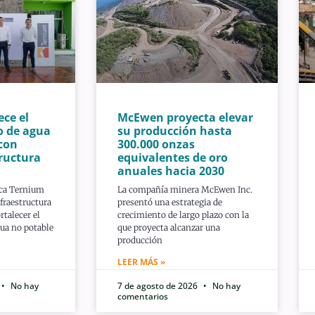
ece el
McEwen proyecta elevar
o de agua
su producción hasta
con
300.000 onzas
ructura
equivalentes de oro
anuales hacia 2030
ica Ternium
La compañía minera McEwen Inc.
fraestructura
presentó una estrategia de
rtalecer el
crecimiento de largo plazo con la
ua no potable
que proyecta alcanzar una
producción
LEER MÁS »
No hay
7 de agosto de 2026
No hay
comentarios