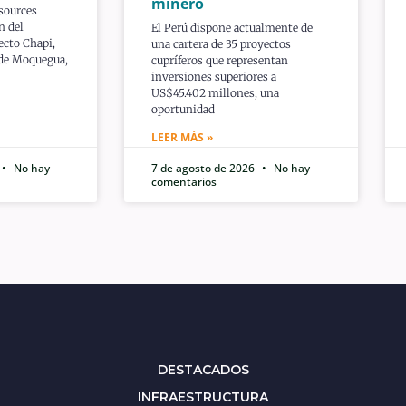
minero
sources
n del
El Perú dispone actualmente de
ecto Chapi,
una cartera de 35 proyectos
 de Moquegua,
cupríferos que representan
inversiones superiores a
US$45.402 millones, una
oportunidad
LEER MÁS »
No hay
7 de agosto de 2026
No hay
comentarios
DESTACADOS
INFRAESTRUCTURA