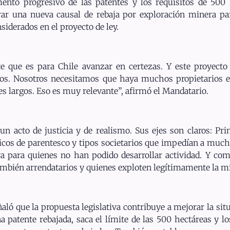
nto progresivo de las patentes y los requisitos de 500 
rar una nueva causal de rebaja por exploración minera p
nsiderados en el proyecto de ley.
que es para Chile avanzar en certezas. Y este proyecto fa
sivos. Nosotros necesitamos que haya muchos propietarios
 largos. Eso es muy relevante”, afirmó el Mandatario.
un acto de justicia y de realismo. Sus ejes son claros: Prim
áticos de parentesco y tipos societarios que impedían a mu
va para quienes no han podido desarrollar actividad. Y co
también arrendatarios y quienes exploten legítimamente la mi
ñaló que la propuesta legislativa contribuye a mejorar la s
 patente rebajada, saca el límite de las 500 hectáreas y lo