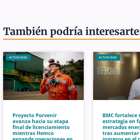
También podría interesarte
ACTUALIDAD
ACTUALIDAD
Proyecto Porvenir
BMC fortalece 
avanza hacia su etapa
estrategia en f
final de licenciamiento
mercados ener
mientras Hemco
tras aumentar 
expande operaciones en
ingresos en el 