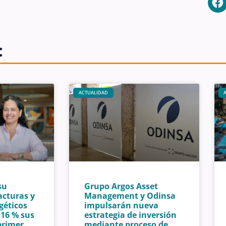
:
ACTUALIDAD
su
Grupo Argos Asset
acturas y
Management y Odinsa
géticos
impulsarán nueva
16 % sus
estrategia de inversión
primer
mediante proceso de