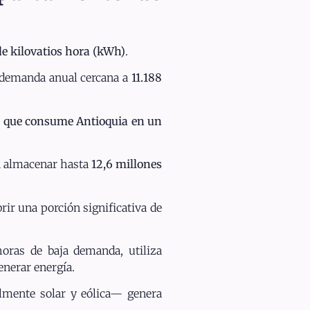
de kilovatios hora (kWh)
.
a demanda anual cercana a
11.188
ía que consume Antioquia en un
ra almacenar hasta
12,6 millones
brir una porción significativa de
horas de baja demanda, utiliza
enerar energía.
lmente solar y eólica— genera