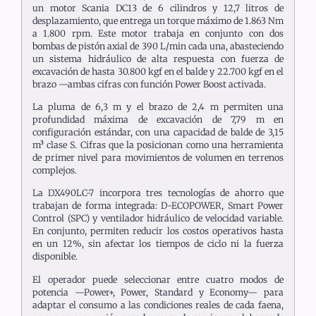
un motor Scania DC13 de 6 cilindros y 12,7 litros de
desplazamiento, que entrega un torque máximo de 1.863 Nm
a 1.800 rpm. Este motor trabaja en conjunto con dos
bombas de pistón axial de 390 L/min cada una, abasteciendo
un sistema hidráulico de alta respuesta con fuerza de
excavación de hasta 30.800 kgf en el balde y 22.700 kgf en el
brazo —ambas cifras con función Power Boost activada.
La pluma de 6,3 m y el brazo de 2,4 m permiten una
profundidad máxima de excavación de 7,79 m en
configuración estándar, con una capacidad de balde de 3,15
m³ clase S. Cifras que la posicionan como una herramienta
de primer nivel para movimientos de volumen en terrenos
complejos.
La DX490LC-7 incorpora tres tecnologías de ahorro que
trabajan de forma integrada: D-ECOPOWER, Smart Power
Control (SPC) y ventilador hidráulico de velocidad variable.
En conjunto, permiten reducir los costos operativos hasta
en un 12%, sin afectar los tiempos de ciclo ni la fuerza
disponible.
El operador puede seleccionar entre cuatro modos de
potencia —Power+, Power, Standard y Economy— para
adaptar el consumo a las condiciones reales de cada faena,