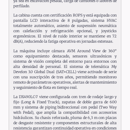
ya sea en excavación pesada, carga de camiones o labores de
perfilado.
La cabina cuenta con certificación ROPS y está equipada con
pantalla LCD interactiva de 8 pulgadas, sistema HVAC
totalmente automático, asiento de suspensión neumática
con calefacción y refrigeración opcional, y joysticks
ergonómicos. El nivel de ruido interior se mantiene en 72
dB(A), reduciendo la fatiga operativa en jornadas extensas.
La máquina incluye cámara AVM Around View de 360°
como equipamiento destacado, sensores ultrasónicos y
sistema de visión completa del entorno para entornos con
alta densidad de personal. El sistema de telemática My
Develon 3.0 Global Dual (SAT+CELL) viene activado de serie
con una suscripción de tres años, permitiendo monitoreo
remoto de parámetros operativos, alertas de mantenimiento
y seguimiento de flota en tiempo real.
La DX490LC-7 viene configurada con tren de rodaje largo y
fijo (Long & Fixed Track), zapatas de doble garra de 600
mm y sistema de piping bidireccional con pedal (Two Way
with Pedal), que amplía la compatibilidad con accesorios
hidráulicos. Su chasis reforzado, pluma de 6,3 m con placas
de desgaste resistente y componentes estructurales de alta
resistencia garantizan continuidad operativa en condiciones