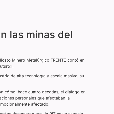
n las minas del
indicato Minero Metalúrgico FRENTE contó en
uturo».
tria de alta tecnología y escala masiva, su
ron cómo, hace cuatro décadas, el diálogo en
uaciones personales que afectaban la
o emocionalmente afectado.
pertos destacaron que, la RIT es un espacio