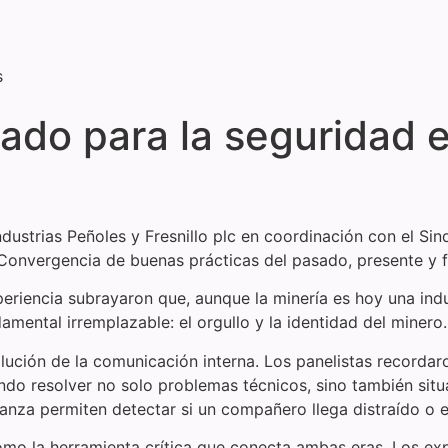
s
ado para la seguridad e
dustrias Peñoles y Fresnillo plc en coordinación con el S
Convergencia de buenas prácticas del pasado, presente y f
riencia subrayaron que, aunque la minería es hoy una indus
mental irremplazable: el orgullo y la identidad del minero.
olución de la comunicación interna. Los panelistas recorda
endo resolver no solo problemas técnicos, sino también sit
nfianza permiten detectar si un compañero llega distraído 
omo la herramienta crítica que conecta ambas eras. Los ex