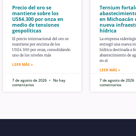
Precio del oro se
Ternium fortal
mantiene sobre los
abastecimient
US$4.300 por onza en
en Michoacán 
medio de tensiones
nueva infraest
geopolíticas
hídrica
El precio internacional del oro se
La empresa siderúrg
mantiene por encima de los
entregó una nueva in
US$4.300 por onza, consolidando
hídrica destinada a fo
uno de los niveles más
abastecimiento de ag
en el
LEER MÁS »
LEER MÁS »
7 de agosto de 2026
No hay
7 de agosto de 2026
comentarios
comentarios