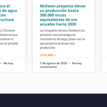
ece el
McEwen proyecta elevar
o de agua
su producción hasta
con
300.000 onzas
ructura
equivalentes de oro
anuales hacia 2030
ica Ternium
La compañía minera McEwen Inc.
fraestructura
presentó una estrategia de
rtalecer el
crecimiento de largo plazo con la
ua no potable
que proyecta alcanzar una
producción
LEER MÁS »
No hay
7 de agosto de 2026
No hay
comentarios