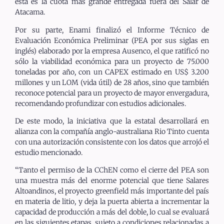
esta es la cuota más grande entregada fuera del Salar de
Atacama.
Por su parte, Enami finalizó el Informe Técnico de
Evaluación Económica Preliminar (PEA por sus siglas en
inglés) elaborado por la empresa Ausenco, el que ratificó no
sólo la viabilidad económica para un proyecto de 75.000
toneladas por año, con un CAPEX estimado en US$ 3.200
millones y un LOM (vida útil) de 28 años, sino que también
reconoce potencial para un proyecto de mayor envergadura,
recomendando profundizar con estudios adicionales.
De este modo, la iniciativa que la estatal desarrollará en
alianza con la compañía anglo-australiana Rio Tinto cuenta
con una autorización consistente con los datos que arrojó el
estudio mencionado.
“Tanto el permiso de la CChEN como el cierre del PEA son
una muestra más del enorme potencial que tiene Salares
Altoandinos, el proyecto greenfield más importante del país
en materia de litio, y deja la puerta abierta a incrementar la
capacidad de producción a más del doble, lo cual se evaluará
en las siguientes etapas, sujeto a condiciones relacionadas a