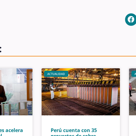
:
ACTUALIDAD
es acelera
Perú cuenta con 35
l
proyectos de cobre