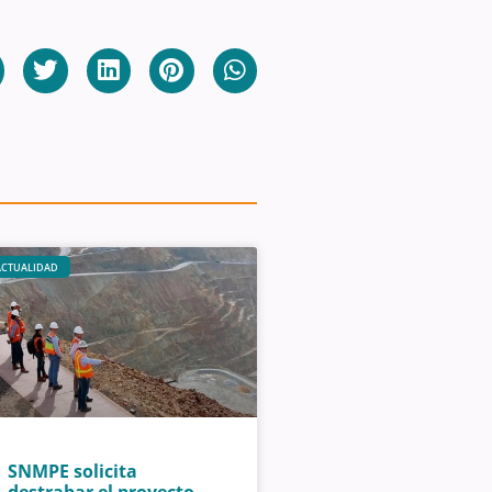
ACTUALIDAD
SNMPE solicita
destrabar el proyecto