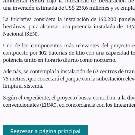
Ambiental (SEIA)
bajo la modalidad de
Declaración de
una
inversión estimada de US$ 235,6 millones
y se empla
La iniciativa considera la instalación de
160.200 panele
hectáreas
, para alcanzar una
potencia instalada de 113
Nacional (SEN)
.
Uno de los componentes más relevantes del proyecto 
compuesto por
102 baterías de litio
con una
capacidad t
potencia tanto en horario diurno como nocturno
.
Además, se contempla la instalación de
67 centros de tra
76 metros, que conectará el parque con la
subestación ele
limpia al sistema.
Según el expediente, el proyecto busca contribuir a la
div
convencionales (ERNC)
, en concordancia con los
lineamien
Regresar a página principal