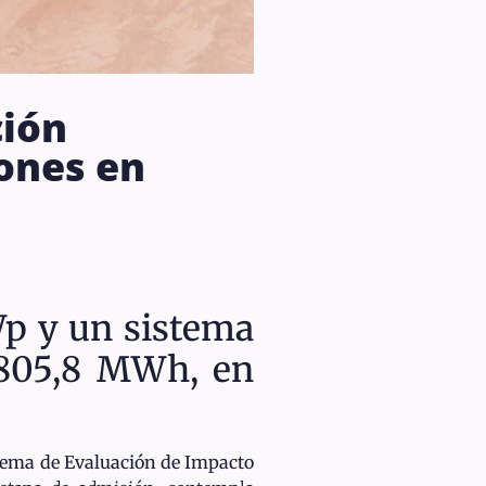
ción
lones en
Wp y un sistema
 805,8 MWh, en
tema de Evaluación de Impacto