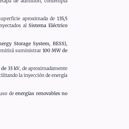
 etapa de admisión, contempla
superficie aproximada de
135,5
inyectados al
Sistema Eléctrico
nergy Storage System, BESS)
,
ermitirá suministrar
100 MW de
 de 33 kV
, de aproximadamente
acilitando la inyección de energía
 uso de
energías renovables no