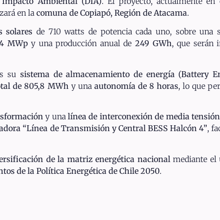
 Impacto Ambiental (DIA)
. El proyecto, actualmente en
zará en la
comuna de Copiapó, Región de Atacama
.
s solares
de 710 watts de potencia cada uno, sobre una 
,74 MWp
y una producción anual de
249 GWh
, que serán 
es su
sistema de almacenamiento de energía (Battery E
otal de 805,8 MWh
y una
autonomía de 8 horas
, lo que p
nsformación
y una
línea de interconexión de media tensión
vadora “Línea de Transmisión y Central BESS Halcón 4”
, f
ersificación de la matriz energética nacional
mediante el
tos de la Política Energética de Chile 2050
.