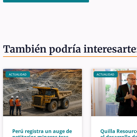
También podría interesarte
ACTUALIDAD
ACTUALIDAD
Perú registra un auge de
Quilla Resourc
petitorios mineros tras
el desarrollo de