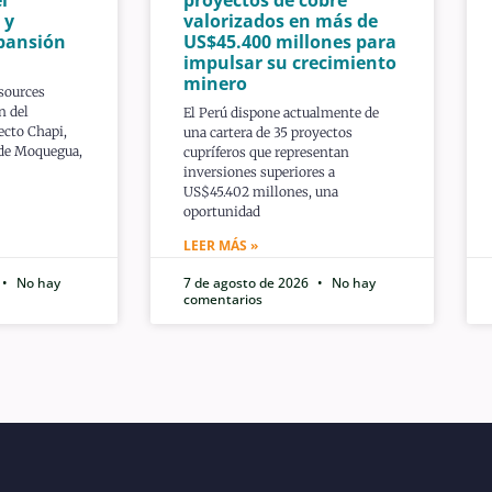
 y
valorizados en más de
pansión
US$45.400 millones para
impulsar su crecimiento
minero
sources
n del
El Perú dispone actualmente de
ecto Chapi,
una cartera de 35 proyectos
 de Moquegua,
cupríferos que representan
inversiones superiores a
US$45.402 millones, una
oportunidad
LEER MÁS »
No hay
7 de agosto de 2026
No hay
comentarios