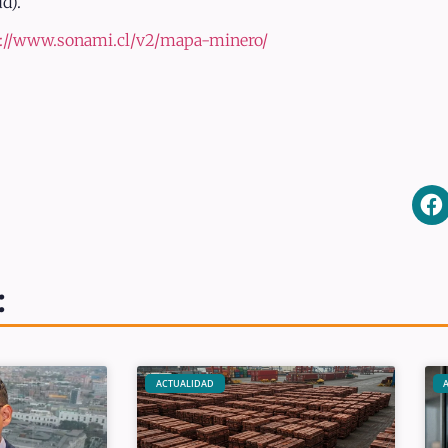
d).
://www.sonami.cl/v2/mapa-minero/
:
ACTUALIDAD