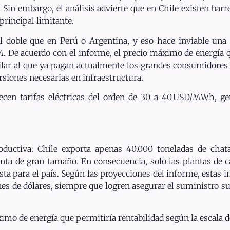
 Sin embargo, el análisis advierte que en Chile existen barr
 principal limitante.
 doble que en Perú o Argentina, y eso hace inviable una 
 De acuerdo con el informe, el precio máximo de energía q
ar al que ya pagan actualmente los grandes consumidores in
rsiones necesarias en infraestructura.
ecen tarifas eléctricas del orden de 30 a 40 USD/MWh, g
roductiva: Chile exporta apenas 40.000 toneladas de chat
anta de gran tamaño. En consecuencia, solo las plantas de 
ta para el país. Según las proyecciones del informe, estas i
es de dólares, siempre que logren asegurar el suministro suf
ximo de energía que permitiría rentabilidad según la escala d