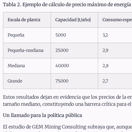
Tabla 2.
Ejemplo de cálculo de precio máximo de energía 
Escala de planta
Capacidad [t/año]
Consumo espec
Pequeña
5.000
3,2
Pequeña-mediana
25.000
2,9
Mediana
40.000
2,8
Grande
75.000
2,7
Estos resultados dejan en evidencia que los precios de la e
tamaño mediano, constituyendo una barrera crítica para el d
Un llamado para la política pública
El estudio de GEM Mining Consulting subraya que, aunque la