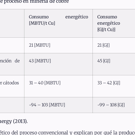
de proceso en minería de cobre
Consumo energético
Consumo
[MBTU/t Cu]
energético
[GJ/t Cu)]
21 [MBTU]
21 [GJ]
ención de
43 [MBTU]
45 [GJ]
r cátodos
31 – 40 [MBTU]
33 – 42 [GJ]
~94 – 103 [MBTU]
~99 – 108 [GJ]
ergy (2013).
tico del proceso convencional y explican por qué la produc