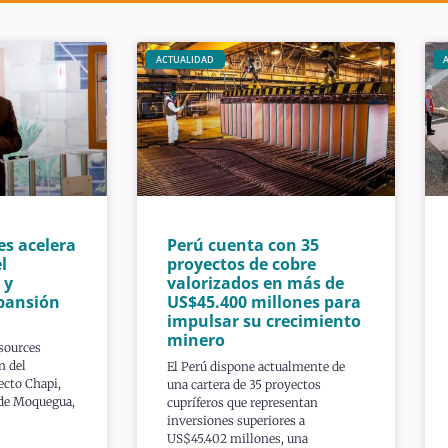
ACTUALIDAD
es acelera
Perú cuenta con 35
l
proyectos de cobre
 y
valorizados en más de
pansión
US$45.400 millones para
impulsar su crecimiento
minero
sources
n del
El Perú dispone actualmente de
ecto Chapi,
una cartera de 35 proyectos
 de Moquegua,
cupríferos que representan
inversiones superiores a
US$45.402 millones, una