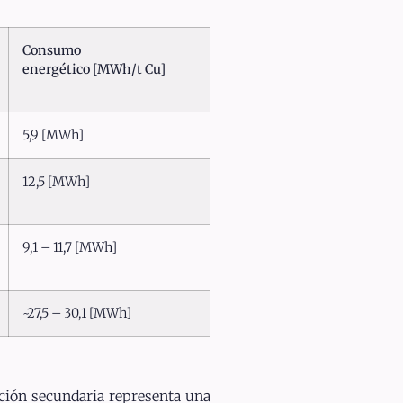
Consumo
energético [MWh/t Cu]
5,9 [MWh]
12,5 [MWh]
9,1 – 11,7 [MWh]
~27,5 – 30,1 [MWh]
ción secundaria representa una