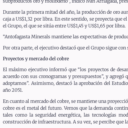
subproductos oro y molibdeno”, indicó Iván Arriagada, pres
Durante la primera mitad del año, la producción de oro au
caja a US$1,32 por libra. En este sentido, se proyecta que 
el Grupo, el que se sitúa entre US$1,45 y US$1,65 por libra.
“Antofagasta Minerals mantiene las expectativas de produci
Por otra parte, el ejecutivo destacó que el Grupo sigue con 
Proyectos y mercado del cobre
El máximo ejecutivo informó que “los proyectos de desa
acuerdo con sus cronogramas y presupuestos”, y agregó que
adoptamos”. Asimismo, destacó la aprobación del Estudio
año 2051.
En cuanto al mercado del cobre, se mantiene una proyecció
cobre es el metal del futuro. Vemos que la demanda contin
tales como la seguridad energética, las tecnologías mode
construcción de infraestructura. A su vez, se percibe que l