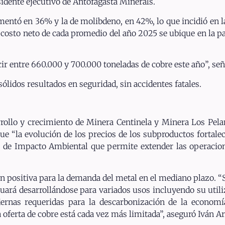
idente ejecutivo de Antofagasta Minerals.
mentó en 36% y la de molibdeno, en 42%, lo que incidió en l
el costo neto de cada promedio del año 2025 se ubique en la p
r entre 660.000 y 700.000 toneladas de cobre este año”, señ
sólidos resultados en seguridad, sin accidentes fatales.
rrollo y crecimiento de Minera Centinela y Minera Los Pe
 “la evolución de los precios de los subproductos fortalec
 de Impacto Ambiental que permite extender las operacion
n positiva para la demanda del metal en el mediano plazo. 
uará desarrollándose para variados usos incluyendo su utiliz
rnas requeridas para la descarbonización de la economía, 
a oferta de cobre está cada vez más limitada”, aseguró Iván Ar