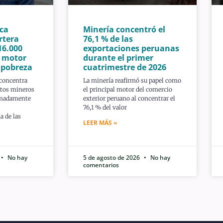
ca
Minería concentró el
rtera
76,1 % de las
16.000
exportaciones peruanas
n motor
durante el primer
a pobreza
cuatrimestre de 2026
 concentra
La minería reafirmó su papel como
ctos mineros
el principal motor del comercio
imadamente
exterior peruano al concentrar el
76,1 % del valor
a de las
LEER MÁS »
No hay
5 de agosto de 2026
No hay
comentarios