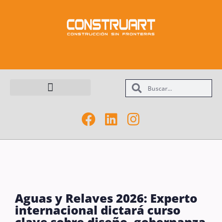
Maquinarias y Equipos
Aguas y Relaves 2026: Experto
internacional dictará curso
clave sobre diseño, gobernanza