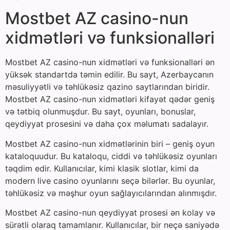
Mostbet AZ casino-nun
xidmətləri və funksionalləri
Mostbet AZ casino-nun xidmətləri və funksionalləri ən
yüksək standartda təmin edilir. Bu sayt, Azerbaycanın
məsuliyyətli və təhlükəsiz qazino saytlarından biridir.
Mostbet AZ casino-nun xidmətləri kifayət qədər geniş
və tətbiq olunmuşdur. Bu sayt, oyunları, bonuslar,
qeydiyyat prosesini və daha çox məlumatı sadalayır.
Mostbet AZ casino-nun xidmətlərinin biri – geniş oyun
kataloquudur. Bu kataloqu, ciddi və təhlükəsiz oyunları
təqdim edir. Kullanıcılar, kimi klasik slotlar, kimi da
modern live casino oyunlarını seçə bilərlər. Bu oyunlar,
təhlükəsiz və məşhur oyun sağlayıcılarından alınmışdır.
Mostbet AZ casino-nun qeydiyyat prosesi ən kolay və
sürətli olaraq tamamlanır. Kullanıcılar, bir neçə saniyədə