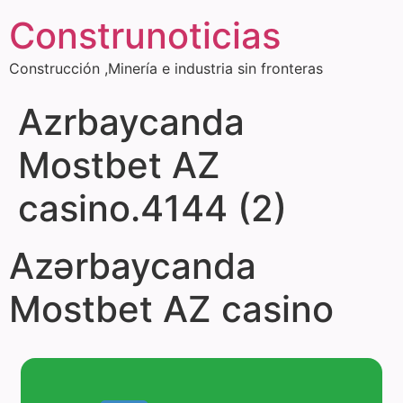
Construnoticias
Construcción ,Minería e industria sin fronteras
Azrbaycanda
Mostbet AZ
casino.4144 (2)
Azərbaycanda
Mostbet AZ casino