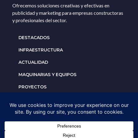
Ofrecemos soluciones creativas y efectivas en
publicidad y marketing para empresas constructoras
y profesionales del sector.
DESTACADOS
INFRAESTRUCTURA
ACTUALIDAD
MAQUINARIAS Y EQUIPOS
PROYECTOS
INTERNACIONALES
Solicita un espacio para
tu negocio
AGENDA UNA ASESORÍA