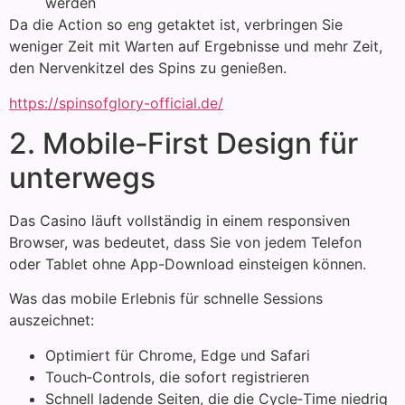
werden
Da die Action so eng getaktet ist, verbringen Sie
weniger Zeit mit Warten auf Ergebnisse und mehr Zeit,
den Nervenkitzel des Spins zu genießen.
https://spinsofglory-official.de/
2. Mobile‑First Design für
unterwegs
Das Casino läuft vollständig in einem responsiven
Browser, was bedeutet, dass Sie von jedem Telefon
oder Tablet ohne App-Download einsteigen können.
Was das mobile Erlebnis für schnelle Sessions
auszeichnet:
Optimiert für Chrome, Edge und Safari
Touch‑Controls, die sofort registrieren
Schnell ladende Seiten, die die Cycle‑Time niedrig