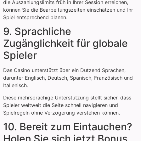
die Auszahlungslimits früh in Ihrer Session erreichen,
können Sie die Bearbeitungszeiten einschätzen und Ihr
Spiel entsprechend planen.
9. Sprachliche
Zugänglichkeit für globale
Spieler
Das Casino unterstützt über ein Dutzend Sprachen,
darunter Englisch, Deutsch, Spanisch, Französisch und
Italienisch.
Diese mehrsprachige Unterstützung stellt sicher, dass
Spieler weltweit die Seite schnell navigieren und
Spielregeln ohne Verzögerung verstehen können.
10. Bereit zum Eintauchen?
Holen Sie sich jetzt Bonus