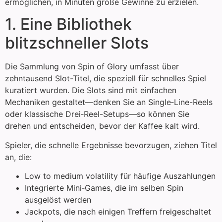
ermöglichen, in Minuten große Gewinne zu erzielen.
1. Eine Bibliothek
blitzschneller Slots
Die Sammlung von Spin of Glory umfasst über
zehntausend Slot-Titel, die speziell für schnelles Spiel
kuratiert wurden. Die Slots sind mit einfachen
Mechaniken gestaltet—denken Sie an Single‑Line-Reels
oder klassische Drei‑Reel-Setups—so können Sie
drehen und entscheiden, bevor der Kaffee kalt wird.
Spieler, die schnelle Ergebnisse bevorzugen, ziehen Titel
an, die:
Low to medium volatility für häufige Auszahlungen
Integrierte Mini‑Games, die im selben Spin
ausgelöst werden
Jackpots, die nach einigen Treffern freigeschaltet