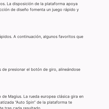
os. La disposición de la plataforma apoya
lección de diseño fomenta un juego rápido y
pidos. A continuación, algunos favoritos que
s de presionar el botón de giro, alineándose
o de Magius. La rueda europea clásica gira en
atizada “Auto Spin” de la plataforma te
e tras cada resultado.