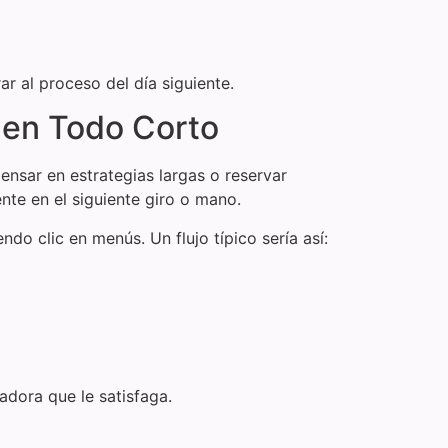
r al proceso del día siguiente.
nen Todo Corto
pensar en estrategias largas o reservar
e en el siguiente giro o mano.
o clic en menús. Un flujo típico sería así:
adora que le satisfaga.