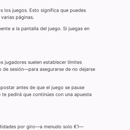
s los juegos. Esto significa que puedes
 varias páginas.
nte a la pantalla del juego. Si juegas en
s jugadores suelen establecer límites
to de sesión—para asegurarse de no dejarse
apostar antes de que el juego se pause
e te pedirá que continúes con una apuesta
antidades por giro—a menudo solo €1—