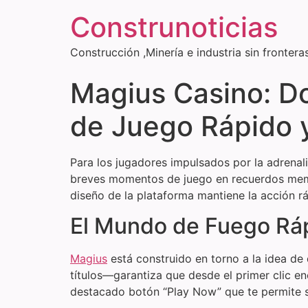
Construnoticias
Construcción ,Minería e industria sin frontera
Magius Casino: D
de Juego Rápido 
Para los jugadores impulsados por la adrenal
breves momentos de juego en recuerdos memor
diseño de la plataforma mantiene la acción r
El Mundo de Fuego Rá
Magius
está construido en torno a la idea de
títulos—garantiza que desde el primer clic en
destacado botón “Play Now” que te permite sa