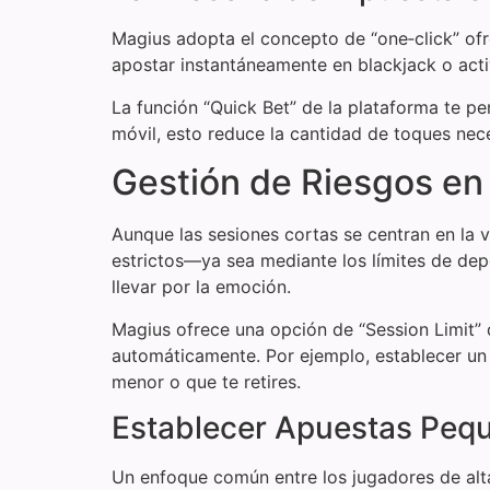
Magius adopta el concepto de “one‑click” ofr
apostar instantáneamente en blackjack o activ
La función “Quick Bet” de la plataforma te pe
móvil, esto reduce la cantidad de toques nece
Gestión de Riesgos en
Aunque las sesiones cortas se centran en la v
estrictos—ya sea mediante los límites de de
llevar por la emoción.
Magius ofrece una opción de “Session Limit” 
automáticamente. Por ejemplo, establecer un 
menor o que te retires.
Establecer Apuestas Peq
Un enfoque común entre los jugadores de al