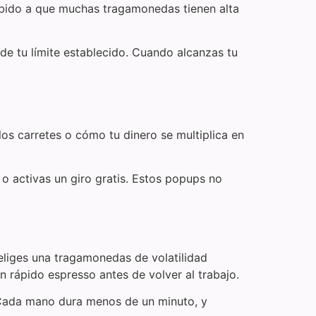
Debido a que muchas tragamonedas tienen alta
de tu límite establecido. Cuando alcanzas tu
os carretes o cómo tu dinero se multiplica en
o activas un giro gratis. Estos popups no
y eliges una tragamonedas de volatilidad
 rápido espresso antes de volver al trabajo.
 Cada mano dura menos de un minuto, y