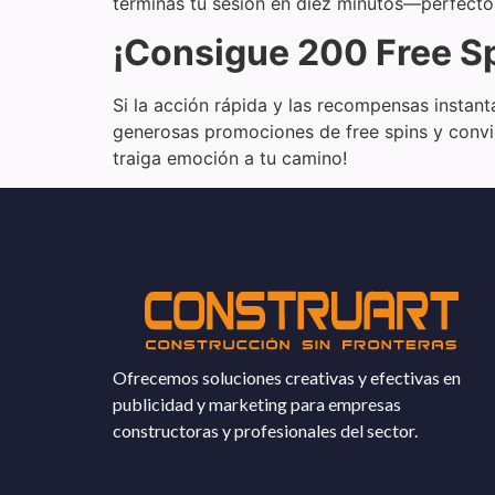
terminas tu sesión en diez minutos—perfecto p
¡Consigue 200 Free S
Si la acción rápida y las recompensas instan
generosas promociones de free spins y convi
traiga emoción a tu camino!
Ofrecemos soluciones creativas y efectivas en
publicidad y marketing para empresas
constructoras y profesionales del sector.