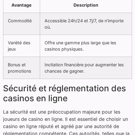
Avantage
Description
Commodité
Accessible 24h/24 et 7j/7, de n’importe
où.
Variété des
Offre une gamme plus large que les
jeux
casinos physiques.
Bonus et
Incitation financière pour augmenter les
promotions
chances de gagner.
Sécurité et réglementation des
casinos en ligne
La sécurité est une préoccupation majeure pour les
joueurs de casino en ligne. Il est essentiel de choisir un
casino en ligne réputé et agréé par une autorité de
réglementation compétente. Ces autorités, telles que la