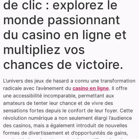
de clic : explorez le
monde passionnant
du casino en ligne et
multipliez vos
chances de victoire.
L’univers des jeux de hasard a connu une transformation
radicale avec l’avènement du
casino en ligne
. Il offre
une accessibilité incomparable, permettant aux
amateurs de tenter leur chance et de vivre des
sensations fortes depuis le confort de leur foyer. Cette
révolution numérique a non seulement élargi l’audience
des casinos, mais a également introduit de nouvelles
formes de divertissement et d’opportunités de gains,