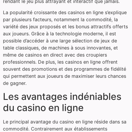
rendant le jeu plus attrayant et interactif que jamais.
La popularité croissante des casinos en ligne s’explique
par plusieurs facteurs, notamment la commodité, la
variété des jeux proposés et les bonus attractifs offerts
aux joueurs. Grâce à la technologie moderne, il est
possible d’accéder à une large sélection de jeux de
table classiques, de machines à sous innovantes, et
même de casinos en direct avec des croupiers
professionnels. De plus, les casinos en ligne offrent
souvent des promotions et des programmes de fidélité
qui permettent aux joueurs de maximiser leurs chances
de gagner.
Les avantages indéniables
du casino en ligne
Le principal avantage du casino en ligne réside dans sa
commodité. Contrairement aux établissements