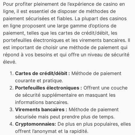
Pour profiter pleinement de l’expérience de casino en
ligne, il est essentiel de disposer de méthodes de
paiement sécurisées et fiables. La plupart des casinos
en ligne proposent une large gamme d’options de
paiement, telles que les cartes de crédit/débit, les
portefeuilles électroniques et les virements bancaires. Il
est important de choisir une méthode de paiement qui
répond à vos besoins et qui offre un niveau de sécurité
élevé.
Cartes de crédit/débit :
Méthode de paiement
courante et pratique.
Portefeuilles électroniques :
Offrent une couche
de sécurité supplémentaire en masquant les
informations bancaires.
Virements bancaires :
Méthode de paiement
sécurisée mais peut prendre plus de temps.
Cryptomonnaies:
De plus en plus populaires, elles
offrent l’anonymat et la rapidité.