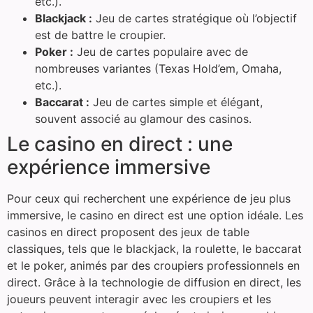
etc.).
Blackjack :
Jeu de cartes stratégique où l’objectif
est de battre le croupier.
Poker :
Jeu de cartes populaire avec de
nombreuses variantes (Texas Hold’em, Omaha,
etc.).
Baccarat :
Jeu de cartes simple et élégant,
souvent associé au glamour des casinos.
Le casino en direct : une
expérience immersive
Pour ceux qui recherchent une expérience de jeu plus
immersive, le casino en direct est une option idéale. Les
casinos en direct proposent des jeux de table
classiques, tels que le blackjack, la roulette, le baccarat
et le poker, animés par des croupiers professionnels en
direct. Grâce à la technologie de diffusion en direct, les
joueurs peuvent interagir avec les croupiers et les