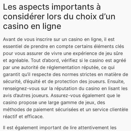
Les aspects importants à
considérer lors du choix d’un
casino en ligne
Avant de vous inscrire sur un casino en ligne, il est
essentiel de prendre en compte certains éléments clés
pour vous assurer de vivre une expérience de jeu sûre
et agréable. Tout d’abord, vérifiez si le casino est agréé
par une autorité de réglementation réputée, ce qui
garantit qu’il respecte des normes strictes en matière de
sécurité, d’équité et de protection des joueurs. Ensuite,
renseignez-vous sur la réputation du casino en lisant les
avis d’autres joueurs. Assurez-vous également que le
casino propose une large gamme de jeux, des
méthodes de paiement sécurisées et un service clientèle
réactif et efficace.
Il est également important de lire attentivement les