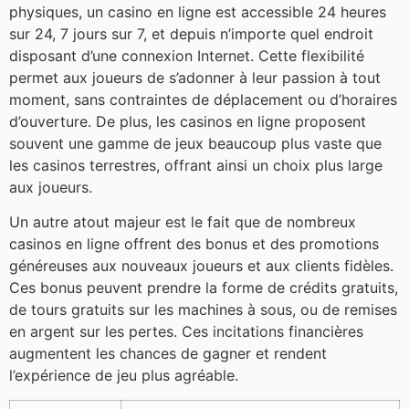
physiques, un casino en ligne est accessible 24 heures
sur 24, 7 jours sur 7, et depuis n’importe quel endroit
disposant d’une connexion Internet. Cette flexibilité
permet aux joueurs de s’adonner à leur passion à tout
moment, sans contraintes de déplacement ou d’horaires
d’ouverture. De plus, les casinos en ligne proposent
souvent une gamme de jeux beaucoup plus vaste que
les casinos terrestres, offrant ainsi un choix plus large
aux joueurs.
Un autre atout majeur est le fait que de nombreux
casinos en ligne offrent des bonus et des promotions
généreuses aux nouveaux joueurs et aux clients fidèles.
Ces bonus peuvent prendre la forme de crédits gratuits,
de tours gratuits sur les machines à sous, ou de remises
en argent sur les pertes. Ces incitations financières
augmentent les chances de gagner et rendent
l’expérience de jeu plus agréable.