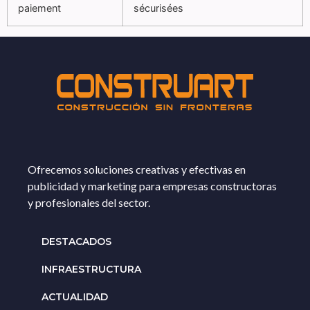
paiement
sécurisées
Ofrecemos soluciones creativas y efectivas en
publicidad y marketing para empresas constructoras
y profesionales del sector.
DESTACADOS
INFRAESTRUCTURA
ACTUALIDAD