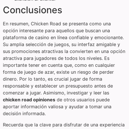
Conclusiones
En resumen, Chicken Road se presenta como una
opción interesante para aquellos que buscan una
plataforma de casino en línea confiable y emocionante.
Su amplia selección de juegos, su interfaz amigable y
sus promociones atractivas la convierten en una opción
atractiva para jugadores de todos los niveles. Es
importante tener en cuenta que, como en cualquier
forma de juego de azar, existe un riesgo de perder
dinero. Por lo tanto, es crucial jugar de forma
responsable y establecer un presupuesto antes de
comenzar a jugar. Asimismo, investigar y leer las
chicken road opiniones
de otros usuarios puede
aportar información valiosa y ayudar a tomar una
decisión informada.
Recuerda que la clave para disfrutar de una experiencia