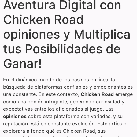
Aventura Digital con
Chicken Road
opiniones y Multiplica
tus Posibilidades de
Ganar!
En el dinámico mundo de los casinos en línea, la
búsqueda de plataformas confiables y emocionantes es
una constante. En este contexto,
Chicken Road
emerge
como una opción intrigante, generando curiosidad y
expectativas entre los aficionados al juego. Las
opiniones
sobre esta plataforma son variadas, y su
reputación está en constante evolución. Este artículo
explorará a fondo qué es Chicken Road, sus