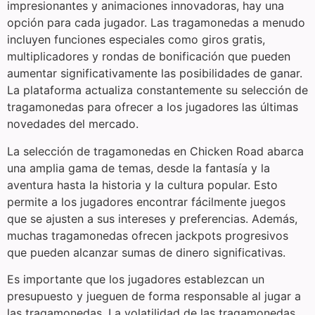
impresionantes y animaciones innovadoras, hay una
opción para cada jugador. Las tragamonedas a menudo
incluyen funciones especiales como giros gratis,
multiplicadores y rondas de bonificación que pueden
aumentar significativamente las posibilidades de ganar.
La plataforma actualiza constantemente su selección de
tragamonedas para ofrecer a los jugadores las últimas
novedades del mercado.
La selección de tragamonedas en Chicken Road abarca
una amplia gama de temas, desde la fantasía y la
aventura hasta la historia y la cultura popular. Esto
permite a los jugadores encontrar fácilmente juegos
que se ajusten a sus intereses y preferencias. Además,
muchas tragamonedas ofrecen jackpots progresivos
que pueden alcanzar sumas de dinero significativas.
Es importante que los jugadores establezcan un
presupuesto y jueguen de forma responsable al jugar a
las tragamonedas. La volatilidad de las tragamonedas