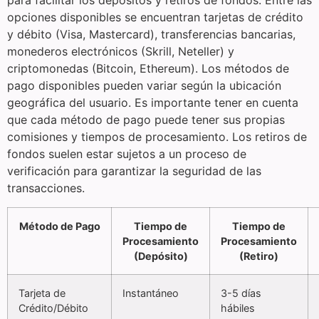
para facilitar los depósitos y retiros de fondos. Entre las
opciones disponibles se encuentran tarjetas de crédito
y débito (Visa, Mastercard), transferencias bancarias,
monederos electrónicos (Skrill, Neteller) y
criptomonedas (Bitcoin, Ethereum). Los métodos de
pago disponibles pueden variar según la ubicación
geográfica del usuario. Es importante tener en cuenta
que cada método de pago puede tener sus propias
comisiones y tiempos de procesamiento. Los retiros de
fondos suelen estar sujetos a un proceso de
verificación para garantizar la seguridad de las
transacciones.
Método de Pago
Tiempo de
Tiempo de
Procesamiento
Procesamiento
(Depósito)
(Retiro)
Tarjeta de
Instantáneo
3-5 días
Crédito/Débito
hábiles