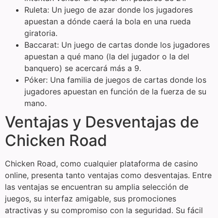
Ruleta: Un juego de azar donde los jugadores
apuestan a dónde caerá la bola en una rueda
giratoria.
Baccarat: Un juego de cartas donde los jugadores
apuestan a qué mano (la del jugador o la del
banquero) se acercará más a 9.
Póker: Una familia de juegos de cartas donde los
jugadores apuestan en función de la fuerza de su
mano.
Ventajas y Desventajas de
Chicken Road
Chicken Road, como cualquier plataforma de casino
online, presenta tanto ventajas como desventajas. Entre
las ventajas se encuentran su amplia selección de
juegos, su interfaz amigable, sus promociones
atractivas y su compromiso con la seguridad. Su fácil