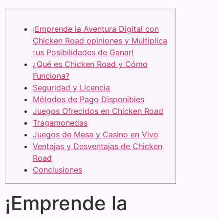
¡Emprende la Aventura Digital con
Chicken Road opiniones y Multiplica
tus Posibilidades de Ganar!
¿Qué es Chicken Road y Cómo
Funciona?
Seguridad y Licencia
Métodos de Pago Disponibles
Juegos Ofrecidos en Chicken Road
Tragamonedas
Juegos de Mesa y Casino en Vivo
Ventajas y Desventajas de Chicken
Road
Conclusiones
¡Emprende la