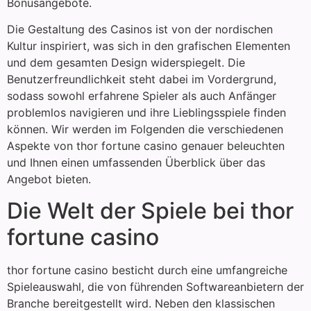
Bonusangebote.
Die Gestaltung des Casinos ist von der nordischen
Kultur inspiriert, was sich in den grafischen Elementen
und dem gesamten Design widerspiegelt. Die
Benutzerfreundlichkeit steht dabei im Vordergrund,
sodass sowohl erfahrene Spieler als auch Anfänger
problemlos navigieren und ihre Lieblingsspiele finden
können. Wir werden im Folgenden die verschiedenen
Aspekte von thor fortune casino genauer beleuchten
und Ihnen einen umfassenden Überblick über das
Angebot bieten.
Die Welt der Spiele bei thor
fortune casino
thor fortune casino besticht durch eine umfangreiche
Spieleauswahl, die von führenden Softwareanbietern der
Branche bereitgestellt wird. Neben den klassischen