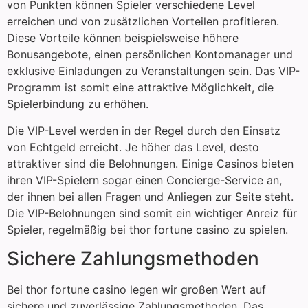
von Punkten können Spieler verschiedene Level
erreichen und von zusätzlichen Vorteilen profitieren.
Diese Vorteile können beispielsweise höhere
Bonusangebote, einen persönlichen Kontomanager und
exklusive Einladungen zu Veranstaltungen sein. Das VIP-
Programm ist somit eine attraktive Möglichkeit, die
Spielerbindung zu erhöhen.
Die VIP-Level werden in der Regel durch den Einsatz
von Echtgeld erreicht. Je höher das Level, desto
attraktiver sind die Belohnungen. Einige Casinos bieten
ihren VIP-Spielern sogar einen Concierge-Service an,
der ihnen bei allen Fragen und Anliegen zur Seite steht.
Die VIP-Belohnungen sind somit ein wichtiger Anreiz für
Spieler, regelmäßig bei thor fortune casino zu spielen.
Sichere Zahlungsmethoden
Bei thor fortune casino legen wir großen Wert auf
sichere und zuverlässige Zahlungsmethoden. Das