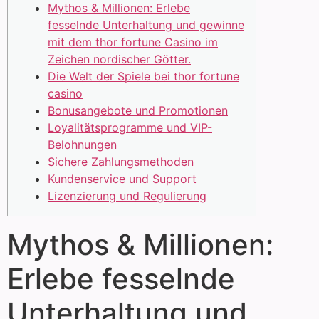
Mythos & Millionen: Erlebe
fesselnde Unterhaltung und gewinne
mit dem thor fortune Casino im
Zeichen nordischer Götter.
Die Welt der Spiele bei thor fortune
casino
Bonusangebote und Promotionen
Loyalitätsprogramme und VIP-
Belohnungen
Sichere Zahlungsmethoden
Kundenservice und Support
Lizenzierung und Regulierung
Mythos & Millionen:
Erlebe fesselnde
Unterhaltung und