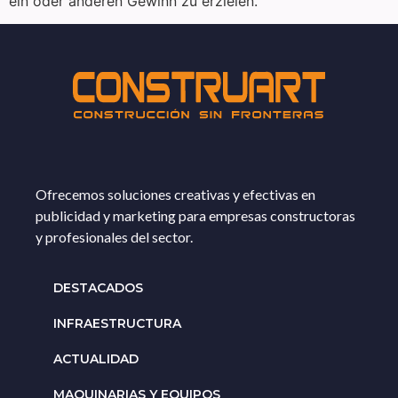
ein oder anderen Gewinn zu erzielen.
Ofrecemos soluciones creativas y efectivas en
publicidad y marketing para empresas constructoras
y profesionales del sector.
DESTACADOS
INFRAESTRUCTURA
ACTUALIDAD
MAQUINARIAS Y EQUIPOS