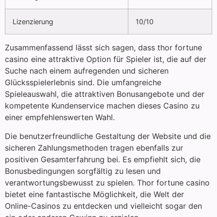
Lizenzierung
10/10
Zusammenfassend lässt sich sagen, dass thor fortune
casino eine attraktive Option für Spieler ist, die auf der
Suche nach einem aufregenden und sicheren
Glücksspielerlebnis sind. Die umfangreiche
Spieleauswahl, die attraktiven Bonusangebote und der
kompetente Kundenservice machen dieses Casino zu
einer empfehlenswerten Wahl.
Die benutzerfreundliche Gestaltung der Website und die
sicheren Zahlungsmethoden tragen ebenfalls zur
positiven Gesamterfahrung bei. Es empfiehlt sich, die
Bonusbedingungen sorgfältig zu lesen und
verantwortungsbewusst zu spielen. Thor fortune casino
bietet eine fantastische Möglichkeit, die Welt der
Online-Casinos zu entdecken und vielleicht sogar den