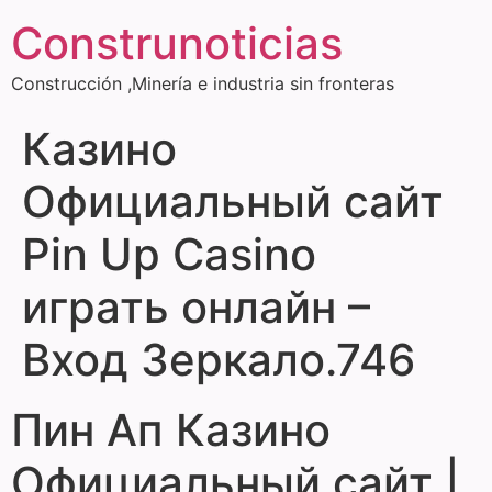
Construnoticias
Construcción ,Minería e industria sin fronteras
Казино
Официальный сайт
Pin Up Casino
играть онлайн –
Вход Зеркало.746
Пин Ап Казино
Официальный сайт |