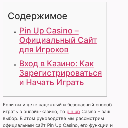
Содержимое
Pin Up Casino –
Официальный Сайт
для Игроков
Вход в Казино: Как
Зарегистрироваться
и Начать Играть
Если вы ищете надежный и безопасный способ
играть в онлайн-казино, то
pin up
Casino – ваш
выбор. В этом руководстве мы рассмотрим
официальный сайт Pin Up Casino, его функции и