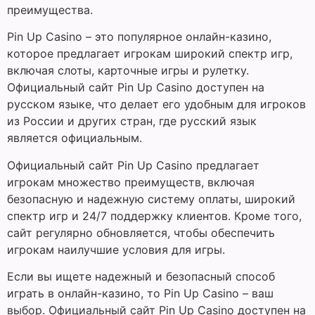
преимущества.
Pin Up Casino – это популярное онлайн-казино,
которое предлагает игрокам широкий спектр игр,
включая слоты, карточные игры и рулетку.
Официальный сайт Pin Up Casino доступен на
русском языке, что делает его удобным для игроков
из России и других стран, где русский язык
является официальным.
Официальный сайт Pin Up Casino предлагает
игрокам множество преимуществ, включая
безопасную и надежную систему оплаты, широкий
спектр игр и 24/7 поддержку клиентов. Кроме того,
сайт регулярно обновляется, чтобы обеспечить
игрокам наилучшие условия для игры.
Если вы ищете надежный и безопасный способ
играть в онлайн-казино, то Pin Up Casino – ваш
выбор. Официальный сайт Pin Up Casino доступен на