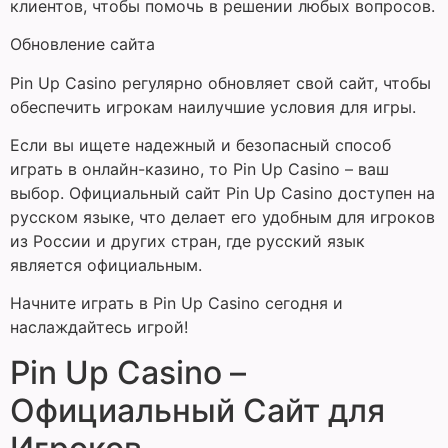
клиентов, чтобы помочь в решении любых вопросов.
Обновление сайта
Pin Up Casino регулярно обновляет свой сайт, чтобы
обеспечить игрокам наилучшие условия для игры.
Если вы ищете надежный и безопасный способ
играть в онлайн-казино, то Pin Up Casino – ваш
выбор. Официальный сайт Pin Up Casino доступен на
русском языке, что делает его удобным для игроков
из России и других стран, где русский язык
является официальным.
Начните играть в Pin Up Casino сегодня и
наслаждайтесь игрой!
Pin Up Casino –
Официальный Сайт для