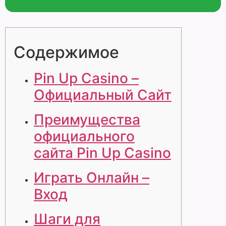
Содержимое
Pin Up Casino –
Официальный Сайт
Преимущества
официального
сайта Pin Up Casino
Играть Онлайн –
Вход
Шаги для