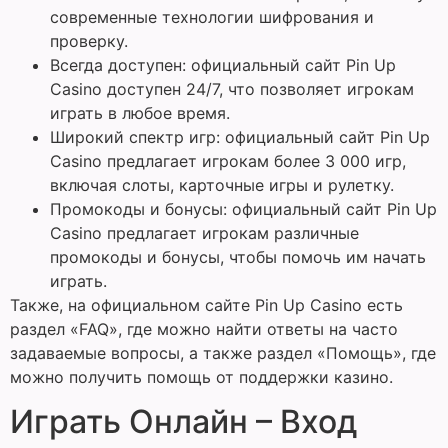
современные технологии шифрования и
проверку.
Всегда доступен: официальный сайт Pin Up
Casino доступен 24/7, что позволяет игрокам
играть в любое время.
Широкий спектр игр: официальный сайт Pin Up
Casino предлагает игрокам более 3 000 игр,
включая слоты, карточные игры и рулетку.
Промокоды и бонусы: официальный сайт Pin Up
Casino предлагает игрокам различные
промокоды и бонусы, чтобы помочь им начать
играть.
Также, на официальном сайте Pin Up Casino есть
раздел «FAQ», где можно найти ответы на часто
задаваемые вопросы, а также раздел «Помощь», где
можно получить помощь от поддержки казино.
Играть Онлайн – Вход