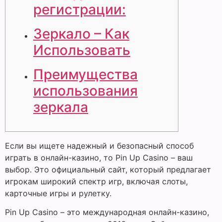
регистрации:
Зеркало – Как
Использовать
Преимущества
использования
зеркала
Если вы ищете надежный и безопасный способ
играть в онлайн-казино, то Pin Up Casino – ваш
выбор. Это официальный сайт, который предлагает
игрокам широкий спектр игр, включая слоты,
карточные игры и рулетку.
Pin Up Casino – это международная онлайн-казино,