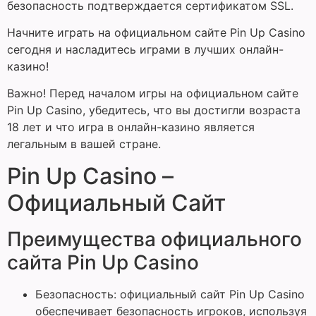
безопасность подтверждается сертификатом SSL.
Начните играть на официальном сайте Pin Up Casino
сегодня и насладитесь играми в лучших онлайн-
казино!
Важно! Перед началом игры на официальном сайте
Pin Up Casino, убедитесь, что вы достигли возраста
18 лет и что игра в онлайн-казино является
легальным в вашей стране.
Pin Up Casino –
Официальный Сайт
Преимущества официального
сайта Pin Up Casino
Безопасность: официальный сайт Pin Up Casino
обеспечивает безопасность игроков, используя