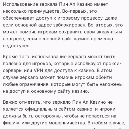
Использование зеркала Пин Ап Казино имеет
несколько преимуществ. Во-первых, это
обеспечивает доступ к игровому процессу, даже
если основной адрес заблокирован. Во-вторых, это
может помочь игрокам сохранить свои аккаунты и
прогресс, если основной сайт казино временно
недоступен.
Кроме того, использование зеркала может быть
полезно для игроков, которые используют прокси-
серверы или VPN для доступа к казино. В этом
случае зеркало может помочь игрокам обойти
любые ограничения, которые могут быть наложены
на доступ к основному сайту казино.
Важно отметить, что зеркало Пин Ап Казино не
является официальным сайтом казино, и игроки
должны быть осторожны, чтобы не попасться на
фишинг или другие мошенничества. В любом случае,