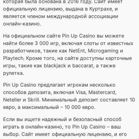
которая была основана в 2016 году. Сайт имеет
официальную лицензию, выдана в Куртрахе, и
является членом международной ассоциации
онлайн-казино.
На официальном сайте Pin Up Casino вы можете
найти более 3 000 игр, включая слоты от известных
разработчиков, такие как NetEnt, Microgaming и
Playtech. Кроме того, на сайте доступны карточные
игры, такие как blackjack и baccarat, а также
рулетка.
Pin Up Casino предлагает игрокам несколько
способов депозита, включая Visa, Mastercard,
Neteller и Skrill. Минимальный депозит составляет 10
евро, а максимальный – 10 000 евро.
Если вы ищете надежный и безопасный способ
играть в онлайн-казино, то Pin Up Casino – ваш
выбор. Сайт имеет официальную лицензию, и его