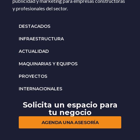
publicidad y marketing para empresas constructoras
y profesionales del sector.
DESTACADOS
INFRAESTRUCTURA
ACTUALIDAD
MAQUINARIAS Y EQUIPOS
PROYECTOS
INTERNACIONALES
Solicita un espacio para
tu negocio
AGENDA UNA ASESORÍA