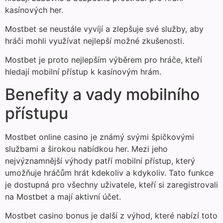
kasínových her.
Mostbet se neustále vyvíjí a zlepšuje své služby, aby
hráči mohli využívat nejlepší možné zkušenosti.
Mostbet je proto nejlepším výběrem pro hráče, kteří
hledají mobilní přístup k kasínovým hrám.
Benefity a vady mobilního
přístupu
Mostbet online casino je známý svými špičkovými
službami a širokou nabídkou her. Mezi jeho
nejvýznamnější výhody patří mobilní přístup, který
umožňuje hráčům hrát kdekoliv a kdykoliv. Tato funkce
je dostupná pro všechny uživatele, kteří si zaregistrovali
na Mostbet a mají aktivní účet.
Mostbet casino bonus je další z výhod, které nabízí toto