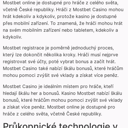
Mostbet online je dostupné pro hráče z celého světa,
včetně České republiky. Hráči z Mostbet Casino mohou
hrát kdekoliv a kdykoliv, protože kasino je dostupné
přes mobilní zařízení. To znamená, že hráči mohou hrát
na svém mobilním zařízení nebo tabletem, kdekoliv a
kdykoliv.
Mostbet registrace je poměrně jednoduchý proces,
který lze dokončit několika kroky. Hráči musí nejprve
registrovat své účty, poté vybrat bonus a začít hrát.
Mostbet Casino také nabízí škálu bonusů, které hráčům
mohou pomoci zvýšit své vklady a získat více peněz.
Mostbet Casino je ideálním místem pro hráče, kteří
hledají škálu her a bonusů. Kasino Mostbet nabízí škálu
bonusů, které hráčům mohou pomoci zvýšit své vklady
a získat více peněz. Mostbet online je dostupné pro
hráče z celého světa, včetně České republiky.
Průkopnické technologie v