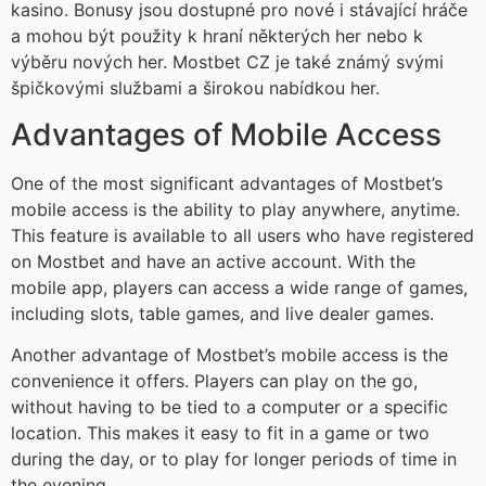
kasino. Bonusy jsou dostupné pro nové i stávající hráče
a mohou být použity k hraní některých her nebo k
výběru nových her. Mostbet CZ je také známý svými
špičkovými službami a širokou nabídkou her.
Advantages of Mobile Access
One of the most significant advantages of Mostbet’s
mobile access is the ability to play anywhere, anytime.
This feature is available to all users who have registered
on Mostbet and have an active account. With the
mobile app, players can access a wide range of games,
including slots, table games, and live dealer games.
Another advantage of Mostbet’s mobile access is the
convenience it offers. Players can play on the go,
without having to be tied to a computer or a specific
location. This makes it easy to fit in a game or two
during the day, or to play for longer periods of time in
the evening.