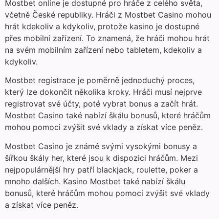
Mostbet online je dostupné pro hráče z celého světa,
včetně České republiky. Hráči z Mostbet Casino mohou
hrát kdekoliv a kdykoliv, protože kasino je dostupné
přes mobilní zařízení. To znamená, že hráči mohou hrát
na svém mobilním zařízení nebo tabletem, kdekoliv a
kdykoliv.
Mostbet registrace je poměrně jednoduchý proces,
který lze dokončit několika kroky. Hráči musí nejprve
registrovat své účty, poté vybrat bonus a začít hrát.
Mostbet Casino také nabízí škálu bonusů, které hráčům
mohou pomoci zvýšit své vklady a získat více peněz.
Mostbet Casino je známé svými vysokými bonusy a
šířkou škály her, které jsou k dispozici hráčům. Mezi
nejpopulárnější hry patří blackjack, roulette, poker a
mnoho dalších. Kasino Mostbet také nabízí škálu
bonusů, které hráčům mohou pomoci zvýšit své vklady
a získat více peněz.