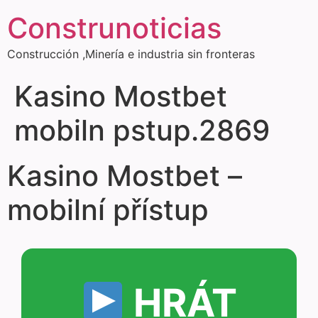
Construnoticias
Construcción ,Minería e industria sin fronteras
Kasino Mostbet
mobiln pstup.2869
Kasino Mostbet –
mobilní přístup
HRÁT