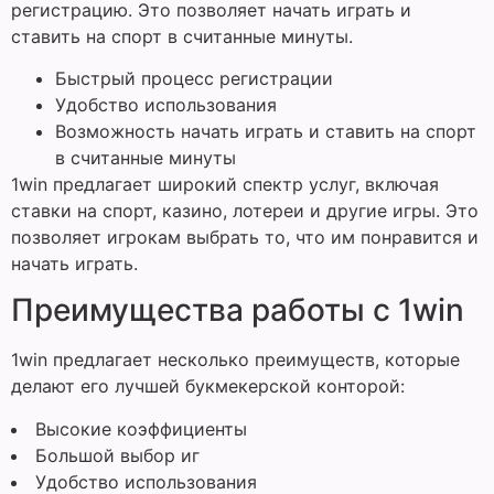
регистрацию. Это позволяет начать играть и
ставить на спорт в считанные минуты.
Быстрый процесс регистрации
Удобство использования
Возможность начать играть и ставить на спорт
в считанные минуты
1win предлагает широкий спектр услуг, включая
ставки на спорт, казино, лотереи и другие игры. Это
позволяет игрокам выбрать то, что им понравится и
начать играть.
Преимущества работы с 1win
1win предлагает несколько преимуществ, которые
делают его лучшей букмекерской конторой:
Высокие коэффициенты
Большой выбор иг
Удобство использования