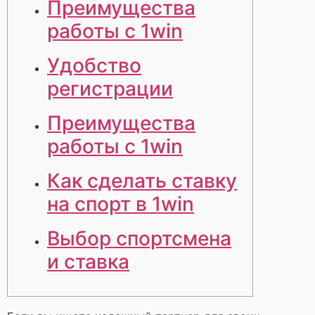
Преимущества
работы с 1win
Удобство
регистрации
Преимущества
работы с 1win
Как сделать ставку
на спорт в 1win
Выбор спортсмена
и ставка