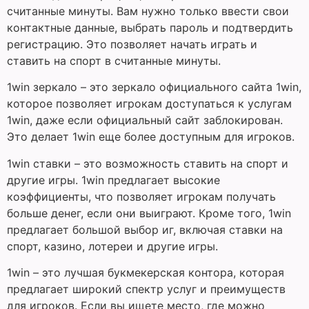
считанные минуты. Вам нужно только ввести свои
контактные данные, выбрать пароль и подтвердить
регистрацию. Это позволяет начать играть и
ставить на спорт в считанные минуты.
1win зеркало – это зеркало официального сайта 1win,
которое позволяет игрокам доступаться к услугам
1win, даже если официальный сайт заблокирован.
Это делает 1win еще более доступным для игроков.
1win ставки – это возможность ставить на спорт и
другие игры. 1win предлагает высокие
коэффициенты, что позволяет игрокам получать
больше денег, если они выиграют. Кроме того, 1win
предлагает большой выбор иг, включая ставки на
спорт, казино, лотереи и другие игры.
1win – это лучшая букмекерская контора, которая
предлагает широкий спектр услуг и преимуществ
для игроков. Если вы ищете место, где можно