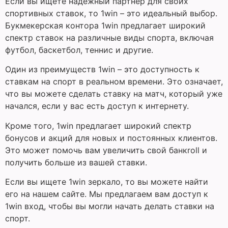
Если вы ищете надежный партнер для своих
спортивных ставок, то 1win – это идеальный выбор.
Букмекерская контора 1win предлагает широкий
спектр ставок на различные виды спорта, включая
футбол, баскетбол, теннис и другие.
Один из преимуществ 1win – это доступность к
ставкам на спорт в реальном времени. Это означает,
что вы можете сделать ставку на матч, который уже
начался, если у вас есть доступ к интернету.
Кроме того, 1win предлагает широкий спектр
бонусов и акций для новых и постоянных клиентов.
Это может помочь вам увеличить свой банкroll и
получить больше из вашей ставки.
Если вы ищете 1win зеркало, то вы можете найти
его на нашем сайте. Мы предлагаем вам доступ к
1win вход, чтобы вы могли начать делать ставки на
спорт.