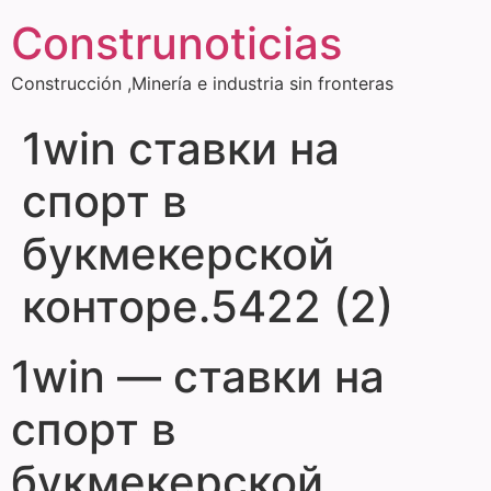
Construnoticias
Construcción ,Minería e industria sin fronteras
1win ставки на
спорт в
букмекерской
конторе.5422 (2)
1win — ставки на
спорт в
букмекерской