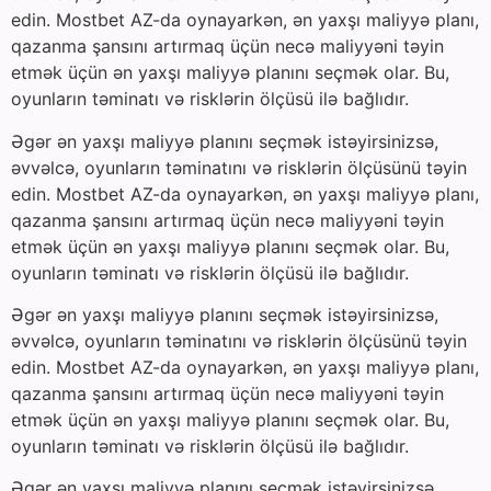
edin. Mostbet AZ-da oynayarkən, ən yaxşı maliyyə planı,
qazanma şansını artırmaq üçün necə maliyyəni təyin
etmək üçün ən yaxşı maliyyə planını seçmək olar. Bu,
oyunların təminatı və risklərin ölçüsü ilə bağlıdır.
Əgər ən yaxşı maliyyə planını seçmək istəyirsinizsə,
əvvəlcə, oyunların təminatını və risklərin ölçüsünü təyin
edin. Mostbet AZ-da oynayarkən, ən yaxşı maliyyə planı,
qazanma şansını artırmaq üçün necə maliyyəni təyin
etmək üçün ən yaxşı maliyyə planını seçmək olar. Bu,
oyunların təminatı və risklərin ölçüsü ilə bağlıdır.
Əgər ən yaxşı maliyyə planını seçmək istəyirsinizsə,
əvvəlcə, oyunların təminatını və risklərin ölçüsünü təyin
edin. Mostbet AZ-da oynayarkən, ən yaxşı maliyyə planı,
qazanma şansını artırmaq üçün necə maliyyəni təyin
etmək üçün ən yaxşı maliyyə planını seçmək olar. Bu,
oyunların təminatı və risklərin ölçüsü ilə bağlıdır.
Əgər ən yaxşı maliyyə planını seçmək istəyirsinizsə,