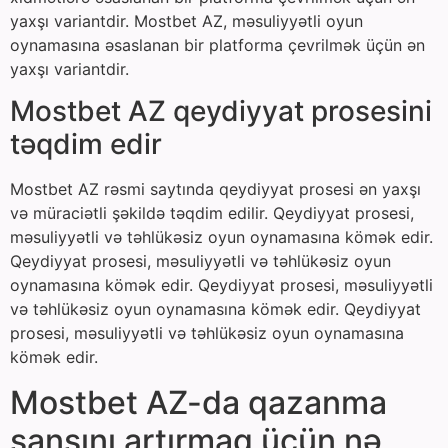
yaxşı variantdir. Mostbet AZ, məsuliyyətli oyun
oynamasına əsaslanan bir platforma çevrilmək üçün ən
yaxşı variantdir.
Mostbet AZ qeydiyyat prosesini
təqdim edir
Mostbet AZ rəsmi saytında qeydiyyat prosesi ən yaxşı
və müraciətli şəkildə təqdim edilir. Qeydiyyat prosesi,
məsuliyyətli və təhlükəsiz oyun oynamasına kömək edir.
Qeydiyyat prosesi, məsuliyyətli və təhlükəsiz oyun
oynamasına kömək edir. Qeydiyyat prosesi, məsuliyyətli
və təhlükəsiz oyun oynamasına kömək edir. Qeydiyyat
prosesi, məsuliyyətli və təhlükəsiz oyun oynamasına
kömək edir.
Mostbet AZ-da qazanma
şansını artırmaq üçün nə