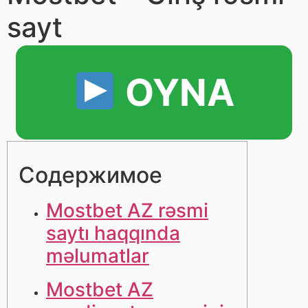
sayt
OYNA
Содержимое
Mostbet AZ rəsmi
saytı haqqında
məlumatlar
Mostbet AZ