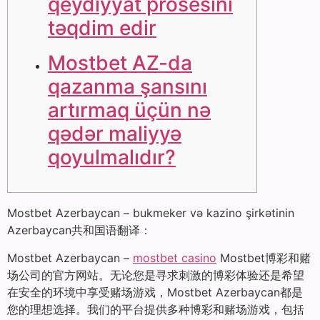
qeydiyyat prosesini
təqdim edir
Mostbet AZ-da
qazanma şansını
artırmaq üçün nə
qədər maliyyə
qoyulmalıdır?
Mostbet Azerbaycan – bukmeker və kazino şirkətinin
Azerbaycan共和国语翻译：
Mostbet Azerbaycan –
mostbet casino
Mostbet博彩和赌
场公司的官方网站。无论您是寻求刺激的博彩体验还是希望
在安全的环境中享受赌场游戏，Mostbet Azerbaycan都是
您的理想选择。我们的平台提供多种博彩和赌场游戏，包括