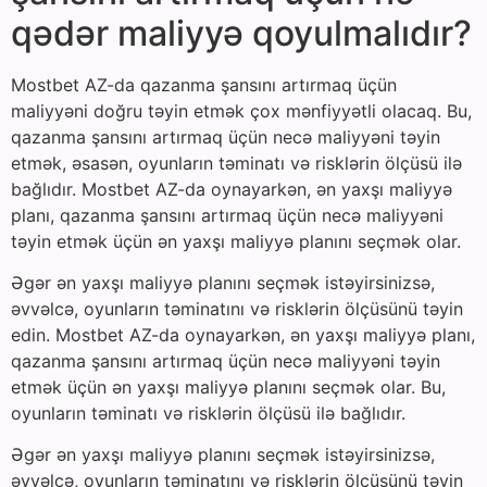
qədər maliyyə qoyulmalıdır?
Mostbet AZ-da qazanma şansını artırmaq üçün
maliyyəni doğru təyin etmək çox mənfiyyətli olacaq. Bu,
qazanma şansını artırmaq üçün necə maliyyəni təyin
etmək, əsasən, oyunların təminatı və risklərin ölçüsü ilə
bağlıdır. Mostbet AZ-da oynayarkən, ən yaxşı maliyyə
planı, qazanma şansını artırmaq üçün necə maliyyəni
təyin etmək üçün ən yaxşı maliyyə planını seçmək olar.
Əgər ən yaxşı maliyyə planını seçmək istəyirsinizsə,
əvvəlcə, oyunların təminatını və risklərin ölçüsünü təyin
edin. Mostbet AZ-da oynayarkən, ən yaxşı maliyyə planı,
qazanma şansını artırmaq üçün necə maliyyəni təyin
etmək üçün ən yaxşı maliyyə planını seçmək olar. Bu,
oyunların təminatı və risklərin ölçüsü ilə bağlıdır.
Əgər ən yaxşı maliyyə planını seçmək istəyirsinizsə,
əvvəlcə, oyunların təminatını və risklərin ölçüsünü təyin