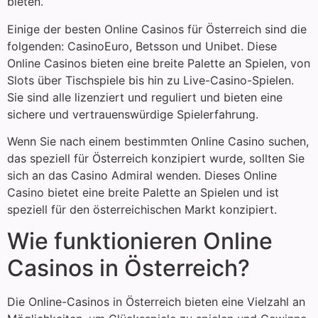
bieten.
Einige der besten Online Casinos für Österreich sind die
folgenden: CasinoEuro, Betsson und Unibet. Diese
Online Casinos bieten eine breite Palette an Spielen, von
Slots über Tischspiele bis hin zu Live-Casino-Spielen.
Sie sind alle lizenziert und reguliert und bieten eine
sichere und vertrauenswürdige Spielerfahrung.
Wenn Sie nach einem bestimmten Online Casino suchen,
das speziell für Österreich konzipiert wurde, sollten Sie
sich an das Casino Admiral wenden. Dieses Online
Casino bietet eine breite Palette an Spielen und ist
speziell für den österreichischen Markt konzipiert.
Wie funktionieren Online
Casinos in Österreich?
Die Online-Casinos in Österreich bieten eine Vielzahl an