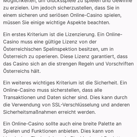
Möglichkeiten, um Glücksspiele zu spielen und Gewinne
zu erzielen. Um jedoch sicherzustellen, dass Sie in
einem sicheren und seriösen Online-Casino spielen,
müssen Sie einige wichtige Aspekte beachten.
Ein erstes Kriterium ist die Lizenzierung. Ein Online-
Casino muss eine gültige Lizenz von der
Österreichischen Spelinspektion besitzen, um in
Österreich zu operieren. Diese Lizenz garantiert, dass
das Casino sich an die strengen Regeln und Vorschriften
Österreichs hält.
Ein weiteres wichtiges Kriterium ist die Sicherheit. Ein
Online-Casino muss sicherstellen, dass alle
Transaktionen und Daten sicher sind. Dies kann durch
die Verwendung von SSL-Verschlüsselung und anderen
Sicherheitsmaßnahmen erreicht werden.
Ein Online-Casino sollte auch eine breite Palette an
Spielen und Funktionen anbieten. Dies kann von