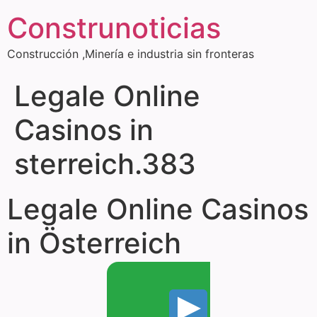
Construnoticias
Construcción ,Minería e industria sin fronteras
Legale Online
Casinos in
sterreich.383
Legale Online Casinos
in Österreich