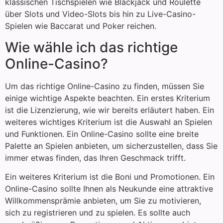
klassischen Tischspielen wie Blackjack und Roulette
über Slots und Video-Slots bis hin zu Live-Casino-
Spielen wie Baccarat und Poker reichen.
Wie wähle ich das richtige
Online-Casino?
Um das richtige Online-Casino zu finden, müssen Sie
einige wichtige Aspekte beachten. Ein erstes Kriterium
ist die Lizenzierung, wie wir bereits erläutert haben. Ein
weiteres wichtiges Kriterium ist die Auswahl an Spielen
und Funktionen. Ein Online-Casino sollte eine breite
Palette an Spielen anbieten, um sicherzustellen, dass Sie
immer etwas finden, das Ihren Geschmack trifft.
Ein weiteres Kriterium ist die Boni und Promotionen. Ein
Online-Casino sollte Ihnen als Neukunde eine attraktive
Willkommensprämie anbieten, um Sie zu motivieren,
sich zu registrieren und zu spielen. Es sollte auch