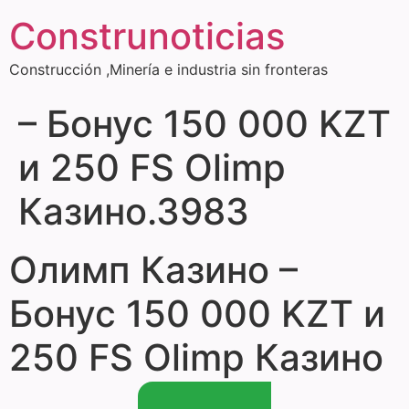
Construnoticias
Construcción ,Minería e industria sin fronteras
– Бонус 150 000 KZT
и 250 FS Olimp
Казино.3983
Олимп Казино –
Бонус 150 000 KZT и
250 FS Olimp Казино