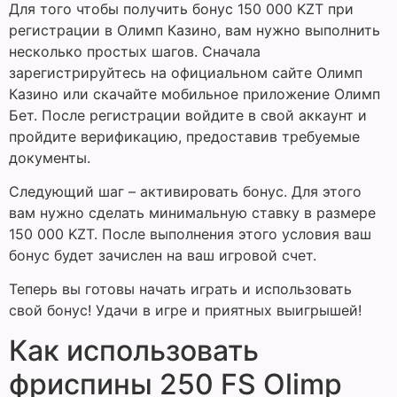
Для того чтобы получить бонус 150 000 KZT при
регистрации в Олимп Казино, вам нужно выполнить
несколько простых шагов. Сначала
зарегистрируйтесь на официальном сайте Олимп
Казино или скачайте мобильное приложение Олимп
Бет. После регистрации войдите в свой аккаунт и
пройдите верификацию, предоставив требуемые
документы.
Следующий шаг – активировать бонус. Для этого
вам нужно сделать минимальную ставку в размере
150 000 KZT. После выполнения этого условия ваш
бонус будет зачислен на ваш игровой счет.
Теперь вы готовы начать играть и использовать
свой бонус! Удачи в игре и приятных выигрышей!
Как использовать
фриспины 250 FS Olimp