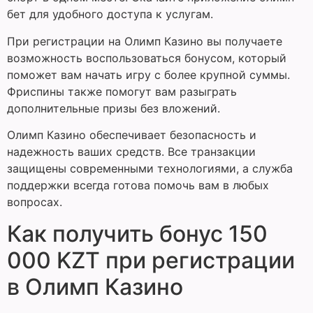
бет для удобного доступа к услугам.
При регистрации на Олимп Казино вы получаете
возможность воспользоваться бонусом, который
поможет вам начать игру с более крупной суммы.
Фриспины также помогут вам разыграть
дополнительные призы без вложений.
Олимп Казино обеспечивает безопасность и
надежность ваших средств. Все транзакции
защищены современными технологиями, а служба
поддержки всегда готова помочь вам в любых
вопросах.
Как получить бонус 150
000 KZT при регистрации
в Олимп Казино