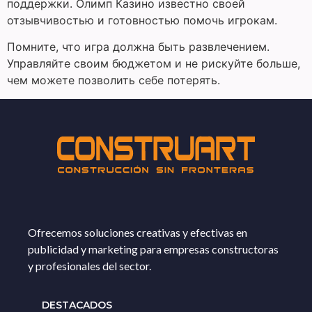
поддержки. Олимп Казино известно своей
отзывчивостью и готовностью помочь игрокам.
Помните, что игра должна быть развлечением.
Управляйте своим бюджетом и не рискуйте больше,
чем можете позволить себе потерять.
Ofrecemos soluciones creativas y efectivas en
publicidad y marketing para empresas constructoras
y profesionales del sector.
DESTACADOS