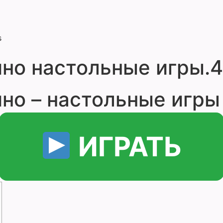
s
ино настольные игры.
ино – настольные игры
ИГРАТЬ