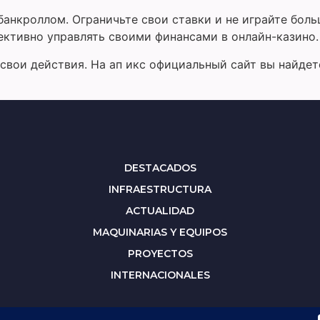
анкроллом. Ограничьте свои ставки и не играйте боль
фективно управлять своими финансами в онлайн-казино.
свои действия. На ап икс официальный сайт вы найде
DESTACADOS
INFRAESTRUCTURA
ACTUALIDAD
MAQUINARIAS Y EQUIPOS
PROYECTOS
INTERNACIONALES