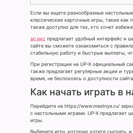
Если вы ищете разнообразные настольные 
классические карточные игры, такие как п
также доступно для тех, кто хочет избежа
ап икс
предлагает удобный интерфейс и ш
сайте вы сможете ознакомиться с правила
стабильную работу и быстрые выплаты, чт
При регистрации на UP-X официальный сай
также предлагает регулярные акции и тур
время, не беспокоясь о доступности сайта
Как начать играть в 
Перейдите на https://www.mestnye.ru/ зер
с настольными играми. UP-X предлагает ш
игры.
Выберите игру, которую хотите сыграть, 