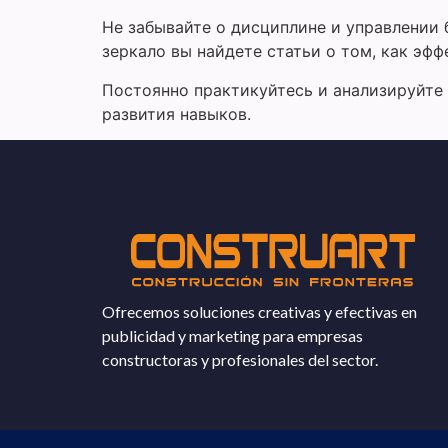
Не забывайте о дисциплине и управлении б
зеркало вы найдете статьи о том, как эф
Постоянно практикуйтесь и анализируйте 
развития навыков.
Ofrecemos soluciones creativas y efectivas en
publicidad y marketing para empresas
constructoras y profesionales del sector.