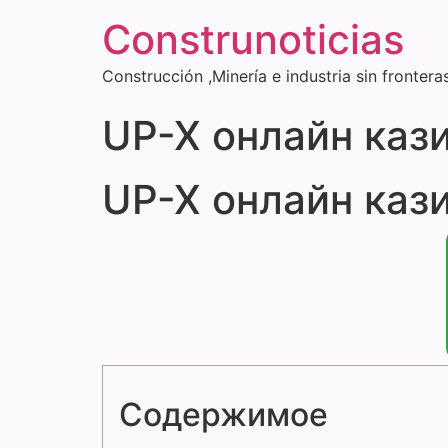
Construnoticias
Construcción ,Minería e industria sin frontera
UP-X онлайн каз
UP-X онлайн каз
Содержимое