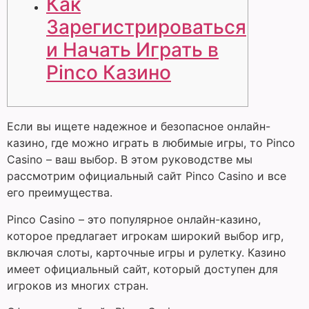
Как
Зарегистрироваться
и Начать Играть в
Pinco Казино
Если вы ищете надежное и безопасное онлайн-
казино, где можно играть в любимые игры, то Pinco
Casino – ваш выбор. В этом руководстве мы
рассмотрим официальный сайт Pinco Casino и все
его преимущества.
Pinco Casino – это популярное онлайн-казино,
которое предлагает игрокам широкий выбор игр,
включая слоты, карточные игры и рулетку. Казино
имеет официальный сайт, который доступен для
игроков из многих стран.