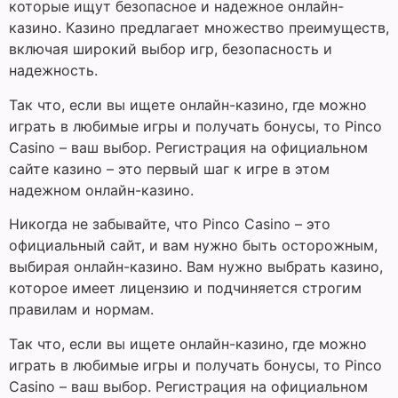
которые ищут безопасное и надежное онлайн-
казино. Казино предлагает множество преимуществ,
включая широкий выбор игр, безопасность и
надежность.
Так что, если вы ищете онлайн-казино, где можно
играть в любимые игры и получать бонусы, то Pinco
Casino – ваш выбор. Регистрация на официальном
сайте казино – это первый шаг к игре в этом
надежном онлайн-казино.
Никогда не забывайте, что Pinco Casino – это
официальный сайт, и вам нужно быть осторожным,
выбирая онлайн-казино. Вам нужно выбрать казино,
которое имеет лицензию и подчиняется строгим
правилам и нормам.
Так что, если вы ищете онлайн-казино, где можно
играть в любимые игры и получать бонусы, то Pinco
Casino – ваш выбор. Регистрация на официальном