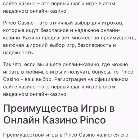
сайте казино – это первый шаг к игре в этом
надежном онлайн-казино.
Pinco Casino – это отличный выбор для игроков,
которые ищут безопасное и надежное онлайн-
казино. Казино предлагает множество преимуществ,
включая широкий выбор игр, безопасность и
надежность.
Так что, если вы ищете онлайн-казино, где можно
играть в любимые игры и получать бонусы, то Pinco
Casino – ваш выбор. Регистрация на официальном
сайте казино – это первый шаг к игре в этом
надежном онлайн-казино.
Преимущества Игры в
Онлайн Казино Pinco
Преимуществом игры в Pinco Casino является его