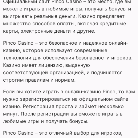
Официальный сайт Pinco Casino – это место, где вы
можете играть в любимые игры, получать бонусы и
выигрывать реальные деньги. Казино предлагает
множество способов оплаты, включая кредитные
карты, электронные деньги и другие.
Pinco Casino – это безопасное и надежное онлайн-
казино, которое использует современные
технологии для обеспечения безопасности игроков.
Казино имеет лицензию, выданную
соответствующей организацией, и подчиняется
строгим правилам и нормам.
Если вы хотите играть в онлайн-казино Pinco, то вам
нужно зарегистрироваться на официальном сайте
казино. Регистрация проста и займет несколько
минут. После регистрации вы сможете играть в
любимые игры и получать бонусы.
Pinco Casino – это отличный выбор для игроков,