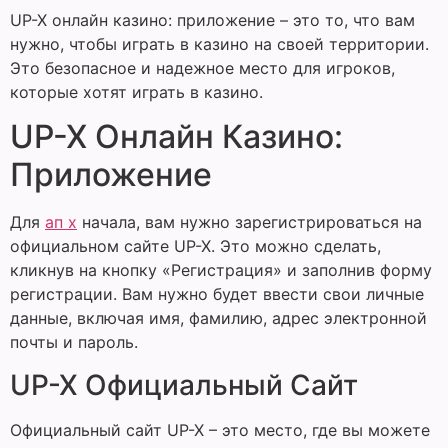
UP-X онлайн казино: приложение – это то, что вам
нужно, чтобы играть в казино на своей территории.
Это безопасное и надежное место для игроков,
которые хотят играть в казино.
UP-X Онлайн Казино:
Приложение
Для
ап х
начала, вам нужно зарегистрироваться на
официальном сайте UP-X. Это можно сделать,
кликнув на кнопку «Регистрация» и заполнив форму
регистрации. Вам нужно будет ввести свои личные
данные, включая имя, фамилию, адрес электронной
почты и пароль.
UP-X Официальный Сайт
Официальный сайт UP-X – это место, где вы можете