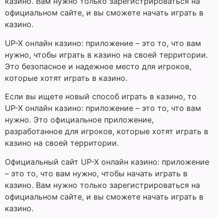
казино. Вам нужно только зарегистрироваться на
официальном сайте, и вы сможете начать играть в
казино.
UP-X онлайн казино: приложение – это то, что вам
нужно, чтобы играть в казино на своей территории.
Это безопасное и надежное место для игроков,
которые хотят играть в казино.
Если вы ищете новый способ играть в казино, то
UP-X онлайн казино: приложение – это то, что вам
нужно. Это официальное приложение,
разработанное для игроков, которые хотят играть в
казино на своей территории.
Официальный сайт UP-X онлайн казино: приложение
– это то, что вам нужно, чтобы начать играть в
казино. Вам нужно только зарегистрироваться на
официальном сайте, и вы сможете начать играть в
казино.