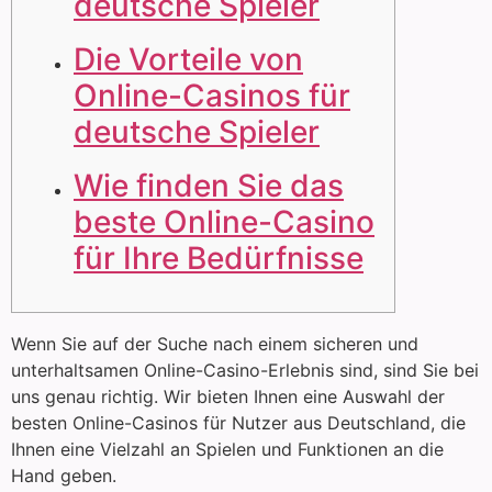
deutsche Spieler
Die Vorteile von
Online-Casinos für
deutsche Spieler
Wie finden Sie das
beste Online-Casino
für Ihre Bedürfnisse
Wenn Sie auf der Suche nach einem sicheren und
unterhaltsamen Online-Casino-Erlebnis sind, sind Sie bei
uns genau richtig. Wir bieten Ihnen eine Auswahl der
besten Online-Casinos für Nutzer aus Deutschland, die
Ihnen eine Vielzahl an Spielen und Funktionen an die
Hand geben.