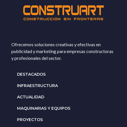
Ofrecemos soluciones creativas y efectivas en
publicidad y marketing para empresas constructoras
y profesionales del sector.
DESTACADOS
INFRAESTRUCTURA
ACTUALIDAD
MAQUINARIAS Y EQUIPOS
PROYECTOS