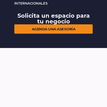
INTERNACIONALES
Solicita un espacio para
tu negocio
AGENDA UNA ASESORÍA