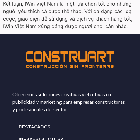
Kết luận, IWin Việt Nam là một lựa chọn tốt cho những
người yêu thích cá cược thể thao. Với đa dạng các loại
cược, giao diện dễ sử dụng và dịch vụ khách hàng tốt,
IWin Việt Nam xứng đáng được người chơi cân nhắc.
Ofrecemos soluciones creativas y efectivas en
publicidad y marketing para empresas constructoras
y profesionales del sector.
DESTACADOS
INFRAESTRUCTURA