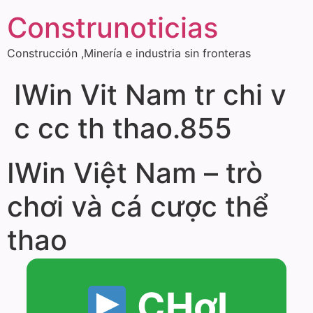
Construnoticias
Construcción ,Minería e industria sin fronteras
IWin Vit Nam tr chi v
c cc th thao.855
IWin Việt Nam – trò
chơi và cá cược thể
thao
CHơI