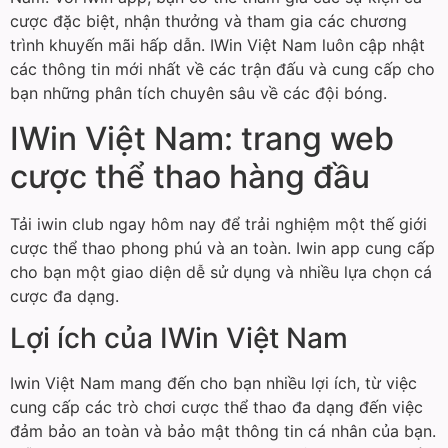
cược đặc biệt, nhận thưởng và tham gia các chương
trình khuyến mãi hấp dẫn. IWin Việt Nam luôn cập nhật
các thông tin mới nhất về các trận đấu và cung cấp cho
bạn những phân tích chuyên sâu về các đội bóng.
IWin Việt Nam: trang web
cược thể thao hàng đầu
Tải iwin club ngay hôm nay để trải nghiệm một thế giới
cược thể thao phong phú và an toàn. Iwin app cung cấp
cho bạn một giao diện dễ sử dụng và nhiều lựa chọn cá
cược đa dạng.
Lợi ích của IWin Việt Nam
Iwin Việt Nam mang đến cho bạn nhiều lợi ích, từ việc
cung cấp các trò chơi cược thể thao đa dạng đến việc
đảm bảo an toàn và bảo mật thông tin cá nhân của bạn.