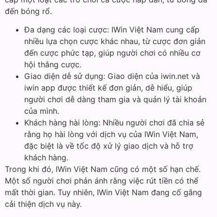
đến bóng rổ.
Đa dạng các loại cược: IWin Việt Nam cung cấp
nhiều lựa chọn cược khác nhau, từ cược đơn giản
đến cược phức tạp, giúp người chơi có nhiều cơ
hội thắng cược.
Giao diện dễ sử dụng: Giao diện của iwin.net và
iwin app được thiết kế đơn giản, dễ hiểu, giúp
người chơi dễ dàng tham gia và quản lý tài khoản
của mình.
Khách hàng hài lòng: Nhiều người chơi đã chia sẻ
rằng họ hài lòng với dịch vụ của IWin Việt Nam,
đặc biệt là về tốc độ xử lý giao dịch và hỗ trợ
khách hàng.
Trong khi đó, IWin Việt Nam cũng có một số hạn chế.
Một số người chơi phản ánh rằng việc rút tiền có thể
mất thời gian. Tuy nhiên, IWin Việt Nam đang cố gắng
cải thiện dịch vụ này.