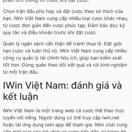
Chọn trận đấu phù hợp và đặt cược theo sở thích của
bạn. IWin Việt Nam cung cấp nhiều loại cược khác nhau,
từ cược đơn giản đến cược phức tạp. Đảm bảo đọc kỹ
quy tắc và điều khoản trước khi đặt cược.
Quản lý ngân sách cẩn thận để tránh thua lỗ. Đặt giới
hạn cược và tuân thủ nó. IWin Việt Nam cung cấp nhiều
công cụ quản lý tài chính hữu ích, giúp bạn kiểm soát
tốt hơn. Đừng quên theo dõi kết quả và rút kinh nghiệm
từ mỗi trận đấu.
IWin Việt Nam: đánh giá và
kết luận
IWin Việt Nam là một trang web cá cược thể thao trực
tuyến nổi tiếng. Người dùng có thể truy cập iwin.net
hoặc tải ứng dụng iwin app để tham gia. IWin club cung
cấp một loạt các trò chơi cá cược hấp dẫn, từ bóng đá