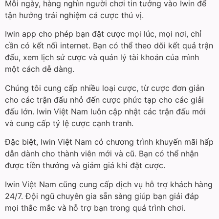
Mỗi ngày, hàng nghìn người chơi tin tưởng vào Iwin để
tận hưởng trải nghiệm cá cược thú vị.
Iwin app cho phép bạn đặt cược mọi lúc, mọi nơi, chỉ
cần có kết nối internet. Bạn có thể theo dõi kết quả trận
đấu, xem lịch sử cược và quản lý tài khoản của mình
một cách dễ dàng.
Chúng tôi cung cấp nhiều loại cược, từ cược đơn giản
cho các trận đấu nhỏ đến cược phức tạp cho các giải
đấu lớn. Iwin Việt Nam luôn cập nhật các trận đấu mới
và cung cấp tỷ lệ cược cạnh tranh.
Đặc biệt, Iwin Việt Nam có chương trình khuyến mãi hấp
dẫn dành cho thành viên mới và cũ. Bạn có thể nhận
được tiền thưởng và giảm giá khi đặt cược.
Iwin Việt Nam cũng cung cấp dịch vụ hỗ trợ khách hàng
24/7. Đội ngũ chuyên gia sẵn sàng giúp bạn giải đáp
mọi thắc mắc và hỗ trợ bạn trong quá trình chơi.