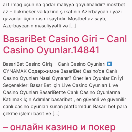
artırmaq üçün nə qədər maliyyə qoyulmalıdır? mostbet
az – bukmeker və kazino şirkətinin Azerbaycan riyazi
qazanlar üçün rəsmi saytıdır. Mostbet.az saytı,
Azerbaycanın məsuliyyətli və […]
BasariBet Casino Giri – Canl
Casino Oyunlar.14841
BasariBet Casino Giriş – Canlı Casino Oyunları
OYNAMAK Содержимое BasariBet Casino’de Canlı
Casino Oyunları Nasıl Oynanır? Önerilen Oyunlar En İyi
Seçenekler: BasariBet için Live Casino Oyunları Live
Casino Oyunları BasariBet’te Canlı Casino Oyunlarına
Katılmak İçin Adımlar basaribet , en güvenli ve güvenilir
canlı casino oyunları sunan platformdur. Basari bet para
çekme işlemi basit ve […]
– онлайн казино и покер