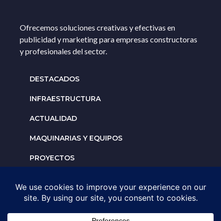
Ofrecemos soluciones creativas y efectivas en
publicidad y marketing para empresas constructoras
y profesionales del sector.
DESTACADOS
INFRAESTRUCTURA
ACTUALIDAD
MAQUINARIAS Y EQUIPOS
PROYECTOS
INTERNACIONALES
Solicita un espacio para
tu negocio