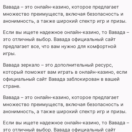
Вавада – это онлайн-казино, которое предлагает
множество преимуществ, включая безопасность и
анонимность, а также широкий спектр игр и призы.
Если вы ищете надежное онлайн-казино, то Вавада –
это отличный выбор. Вавада официальный сайт
предлагает все, что вам нужно для комфортной
игры.
Вавада зеркало – это дополнительный ресурс,
который поможет вам играть в онлайн-казино, если
официальный сайт Вавада заблокирован в вашей
стране.
Вавада – это онлайн-казино, которое предлагает
множество преимуществ, включая безопасность и
анонимность, а также широкий спектр игр и призы.
Если вы ищете надежное онлайн-казино, то Вавада –
это отличный выбор. Вавада официальный сайт