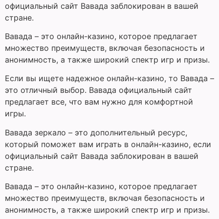
официальный сайт Вавада заблокирован в вашей
стране.
Вавада – это онлайн-казино, которое предлагает
множество преимуществ, включая безопасность и
анонимность, а также широкий спектр игр и призы.
Если вы ищете надежное онлайн-казино, то Вавада –
это отличный выбор. Вавада официальный сайт
предлагает все, что вам нужно для комфортной
игры.
Вавада зеркало – это дополнительный ресурс,
который поможет вам играть в онлайн-казино, если
официальный сайт Вавада заблокирован в вашей
стране.
Вавада – это онлайн-казино, которое предлагает
множество преимуществ, включая безопасность и
анонимность, а также широкий спектр игр и призы.