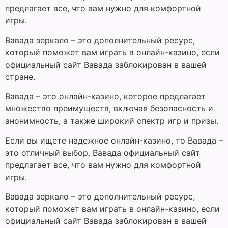
предлагает все, что вам нужно для комфортной
игры.
Вавада зеркало – это дополнительный ресурс,
который поможет вам играть в онлайн-казино, если
официальный сайт Вавада заблокирован в вашей
стране.
Вавада – это онлайн-казино, которое предлагает
множество преимуществ, включая безопасность и
анонимность, а также широкий спектр игр и призы.
Если вы ищете надежное онлайн-казино, то Вавада –
это отличный выбор. Вавада официальный сайт
предлагает все, что вам нужно для комфортной
игры.
Вавада зеркало – это дополнительный ресурс,
который поможет вам играть в онлайн-казино, если
официальный сайт Вавада заблокирован в вашей