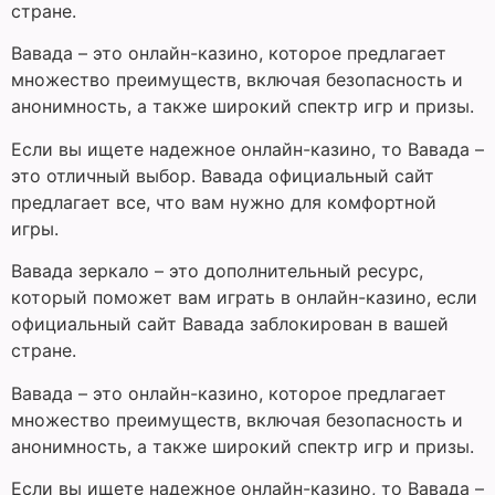
стране.
Вавада – это онлайн-казино, которое предлагает
множество преимуществ, включая безопасность и
анонимность, а также широкий спектр игр и призы.
Если вы ищете надежное онлайн-казино, то Вавада –
это отличный выбор. Вавада официальный сайт
предлагает все, что вам нужно для комфортной
игры.
Вавада зеркало – это дополнительный ресурс,
который поможет вам играть в онлайн-казино, если
официальный сайт Вавада заблокирован в вашей
стране.
Вавада – это онлайн-казино, которое предлагает
множество преимуществ, включая безопасность и
анонимность, а также широкий спектр игр и призы.
Если вы ищете надежное онлайн-казино, то Вавада –