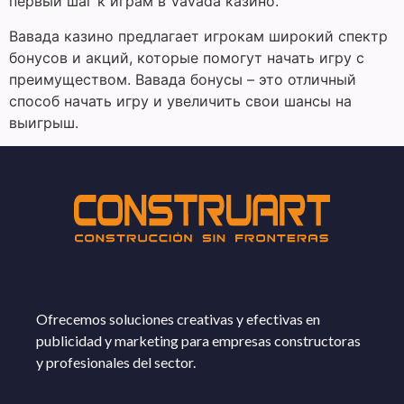
первый шаг к играм в Vavada казино.
Вавада казино предлагает игрокам широкий спектр
бонусов и акций, которые помогут начать игру с
преимуществом. Вавада бонусы – это отличный
способ начать игру и увеличить свои шансы на
выигрыш.
Ofrecemos soluciones creativas y efectivas en
publicidad y marketing para empresas constructoras
y profesionales del sector.