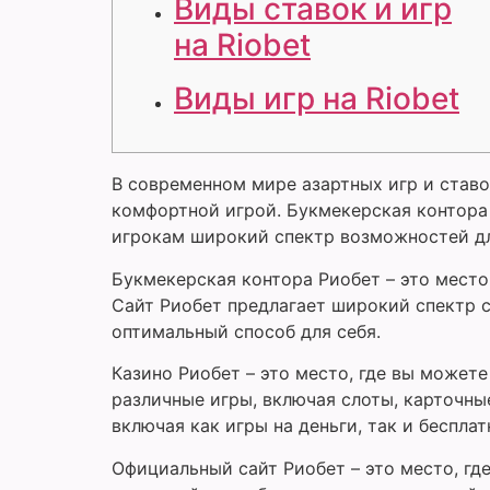
Виды ставок и игр
на Riobet
Виды игр на Riobet
В современном мире азартных игр и ставо
комфортной игрой. Букмекерская контора 
игрокам широкий спектр возможностей дл
Букмекерская контора Риобет – это место,
Сайт Риобет предлагает широкий спектр с
оптимальный способ для себя.
Казино Риобет – это место, где вы может
различные игры, включая слоты, карточны
включая как игры на деньги, так и бесплат
Официальный сайт Риобет – это место, гд