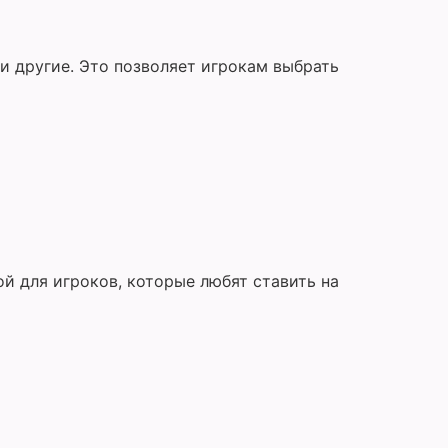
 и другие. Это позволяет игрокам выбрать
й для игроков, которые любят ставить на