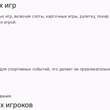
х игр
х игр, включая слоты, карточные игры, рулетку, покер
я игрой.
для спортивных событий, что делает ее привлекательно
вания
х игроков