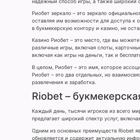
надежный способ игры, а также широкий с
Риобет зеркало – это зеркало официальног
оставляя им возможности для доступа к о
в букмекерскую контору и казино, не ост
Казино Риобет – это место, где вы может
различные игры, включая слоты, карточны
включая как игры на деньги, так и бесплат
В целом, Риобет – это имя, которое ассо
Риобет – это два отдельных, но взаимосв
развлечения и заработка.
Riobet – букмекерска
Каждый день, тысячи игроков из всего мир
предлагает широкий спектр услуг, включая
Одним из основных преимуществ Riobet яв
обновляется и содержит актуальную инфор