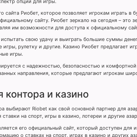
пектр опций для игры.
о сайта Риобет, которое позволяет игрокам играть в б
фициальному сайту. Риобет зеркало на сегодня – это з
авляя им возможности для доступа к официальному сай
е испытать свою удачу и выиграть большие суммы денег
е игры, рулетку и другие. Казино Риобет предлагает и
ные игры.
циируется с надежностью, безопасностью и комфортной
язанных направления, которые предлагают игрокам ши
я контора и казино
а выбирают Riobet как свой основной партнер для азар
 ставки на спорт, игры в казино, лотереи и другие аза
ляется его официальный сайт, который доступен для и
мацию о ставках на спорт, играх в казино и других аз