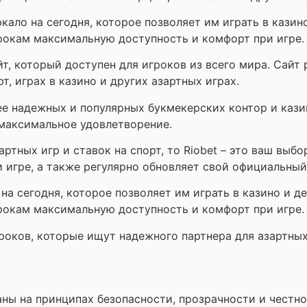
кало на сегодня, которое позволяет им играть в казино
грокам максимальную доступность и комфорт при игре.
йт, который доступен для игроков из всего мира. Сайт
, играх в казино и других азартных играх.
лее надежных и популярных букмекерских контор и кази
 максимальное удовлетворение.
ртных игр и ставок на спорт, то Riobet – это ваш выб
игре, а также регулярно обновляет свой официальный 
на сегодня, которое позволяет им играть в казино и де
грокам максимальную доступность и комфорт при игре.
гроков, которые ищут надежного партнера для азартных 
ны на принципах безопасности, прозрачности и честн