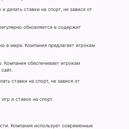
 и делать ставки на спорт, не завися от
 регулярно обновляется и содержит
но в мире. Компания предлагает игрокам
ор. Компания обеспечивает игрокам
сайт.
лать ставки на спорт, не завися от
игр и ставок на спорт.
ости. Компания использует современные