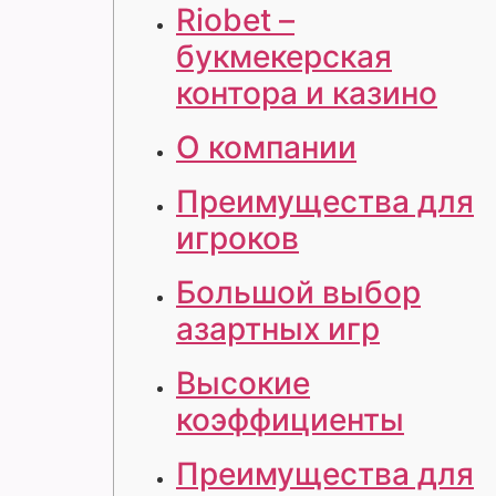
Riobet –
букмекерская
контора и казино
О компании
Преимущества для
игроков
Большой выбор
азартных игр
Высокие
коэффициенты
Преимущества для