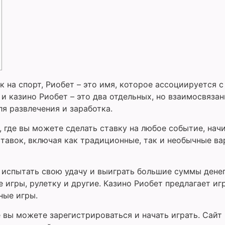
к на спорт, Риобет – это имя, которое ассоциируется 
и казино Риобет – это два отдельных, но взаимосвяза
я развлечения и заработка.
 где вы можете сделать ставку на любое событие, начи
тавок, включая как традиционные, так и необычные ва
е испытать свою удачу и выиграть большие суммы денег
е игры, рулетку и другие. Казино Риобет предлагает и
ные игры.
е вы можете зарегистрироваться и начать играть. Сайт