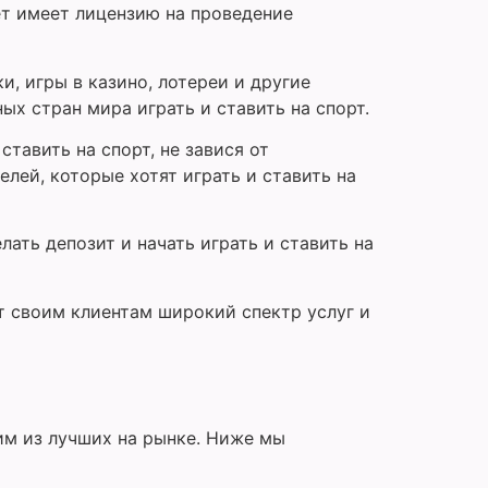
ет имеет лицензию на проведение
и, игры в казино, лотереи и другие
ых стран мира играть и ставить на спорт.
ставить на спорт, не завися от
елей, которые хотят играть и ставить на
ать депозит и начать играть и ставить на
ет своим клиентам широкий спектр услуг и
ним из лучших на рынке. Ниже мы