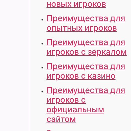
новых игроков
Преимущества для
опытных игроков
Преимущества для
игроков с зеркалом
Преимущества для
игроков с казино
Преимущества для
игроков с
официальным
сайтом