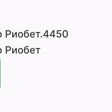
о Риобет.4450
о Риобет