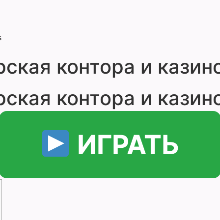
s
рская контора и казин
рская контора и казин
ИГРАТЬ