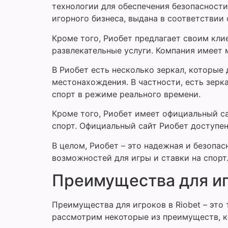
технологии для обеспечения безопасности
игорного бизнеса, выдана в соответствии
Кроме того, Риобет предлагает своим клие
развлекательные услуги. Компания имеет м
В Риобет есть несколько зеркал, которые 
местонахождения. В частности, есть зерка
спорт в режиме реального времени.
Кроме того, Риобет имеет официальный сай
спорт. Официальный сайт Риобет доступен
В целом, Риобет – это надежная и безопа
возможностей для игры и ставки на спорт
Преимущества для и
Преимущества для игроков в Riobet – это
рассмотрим некоторые из преимуществ, ко