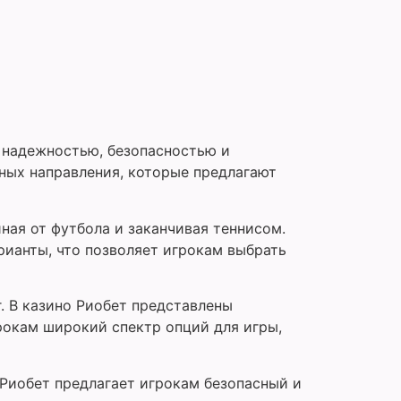
с надежностью, безопасностью и
нных направления, которые предлагают
ная от футбола и заканчивая теннисом.
рианты, что позволяет игрокам выбрать
. В казино Риобет представлены
грокам широкий спектр опций для игры,
 Риобет предлагает игрокам безопасный и