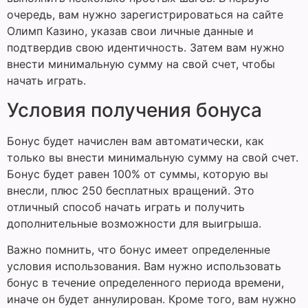
очередь, вам нужно зарегистрироваться на сайте
Олимп Казино, указав свои личные данные и
подтвердив свою идентичность. Затем вам нужно
внести минимальную сумму на свой счет, чтобы
начать играть.
Условия получения бонуса
Бонус будет начислен вам автоматически, как
только вы внести минимальную сумму на свой счет.
Бонус будет равен 100% от суммы, которую вы
внесли, плюс 250 бесплатных вращений. Это
отличный способ начать играть и получить
дополнительные возможности для выигрыша.
Важно помнить, что бонус имеет определенные
условия использования. Вам нужно использовать
бонус в течение определенного периода времени,
иначе он будет аннулирован. Кроме того, вам нужно