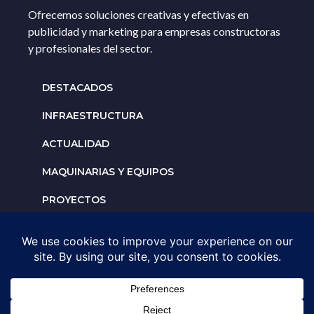
Ofrecemos soluciones creativas y efectivas en
publicidad y marketing para empresas constructoras
y profesionales del sector.
DESTACADOS
INFRAESTRUCTURA
ACTUALIDAD
MAQUINARIAS Y EQUIPOS
PROYECTOS
INTERNACIONALES
Solicita un espacio para
tu negocio
AGENDA UNA ASESORÍA