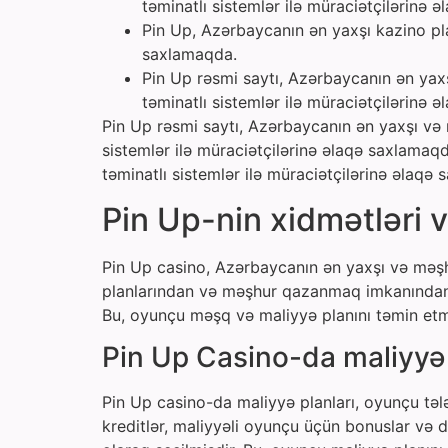
təminatlı sistemlər ilə müraciətçilərinə 
Pin Up, Azərbaycanın ən yaxşı kazino plat
saxlamaqda.
Pin Up rəsmi saytı, Azərbaycanın ən yaxşı
təminatlı sistemlər ilə müraciətçilərinə 
Pin Up rəsmi saytı, Azərbaycanın ən yaxşı və m
sistemlər ilə müraciətçilərinə əlaqə saxlamaqd
təminatlı sistemlər ilə müraciətçilərinə əlaqə
Pin Up-nin xidmətləri v
Pin Up casino, Azərbaycanın ən yaxşı və məşh
planlarından və məşhur qazanmaq imkanından i
Bu, oyunçu məşq və maliyyə planını təmin etm
Pin Up Casino-da maliyyə 
Pin Up casino-da maliyyə planları, oyunçu təl
kreditlər, maliyyəli oyunçu üçün bonuslar və