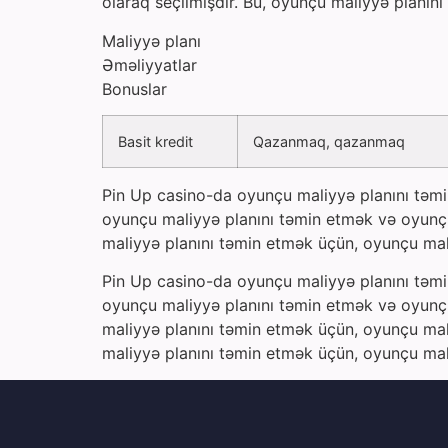
olaraq seçilmişdir. Bu, oyunçu maliyyə planın
Maliyyə planı
Əməliyyatlar
Bonuslar
Basit kredit
Qazanmaq, qazanmaq
Pin Up casino-da oyunçu maliyyə planını təmi
oyunçu maliyyə planını təmin etmək və oyunçu
maliyyə planını təmin etmək üçün, oyunçu mal
Pin Up casino-da oyunçu maliyyə planını təmi
oyunçu maliyyə planını təmin etmək və oyunçu
maliyyə planını təmin etmək üçün, oyunçu mal
maliyyə planını təmin etmək üçün, oyunçu mal