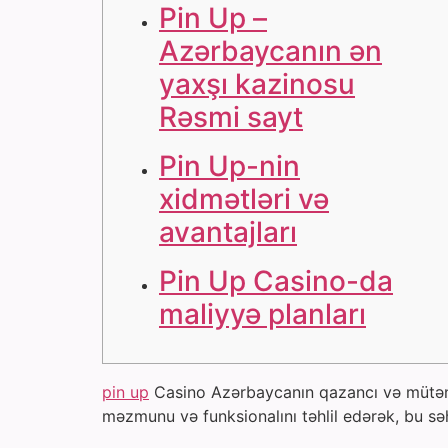
Pin Up –
Azərbaycanın ən
yaxşı kazinosu
Rəsmi sayt
Pin Up-nin
xidmətləri və
avantajları
Pin Up Casino-da
maliyyə planları
pin up
Casino Azərbaycanın qazancı və mütənasi
məzmunu və funksionalını təhlil edərək, bu səhi