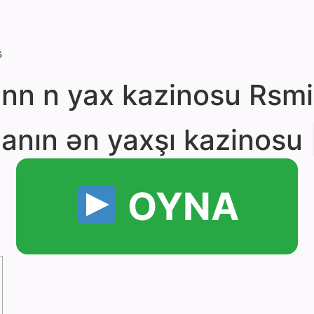
s
nn n yax kazinosu Rsmi
anın ən yaxşı kazinosu 
OYNA