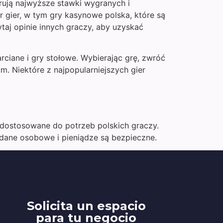
rują najwyższe stawki wygranych i
ór gier, w tym gry kasynowe polska, które są
taj opinie innych graczy, aby uzyskać
arciane i gry stołowe. Wybierając grę, zwróć
m. Niektóre z najpopularniejszych gier
ą dostosowane do potrzeb polskich graczy.
 dane osobowe i pieniądze są bezpieczne.
Solicita un espacio
para tu negocio