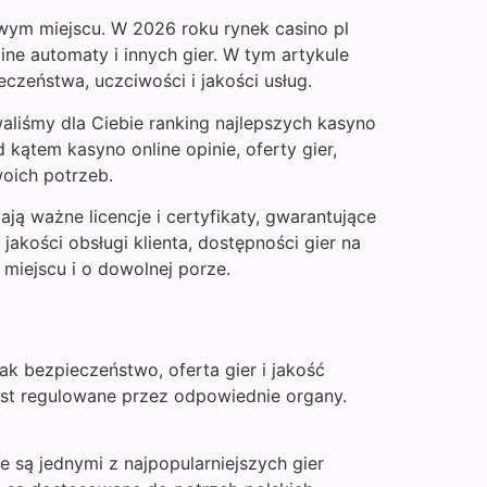
iwym miejscu. W 2026 roku rynek casino pl
ine automaty i innych gier. W tym artykule
czeństwa, uczciwości i jakości usług.
aliśmy dla Ciebie ranking najlepszych kasyno
kątem kasyno online opinie, oferty gier,
oich potrzeb.
ją ważne licencje i certyfikaty, gwarantujące
akości obsługi klienta, dostępności gier na
miejscu i o dowolnej porze.
k bezpieczeństwo, oferta gier i jakość
jest regulowane przez odpowiednie organy.
 są jednymi z najpopularniejszych gier