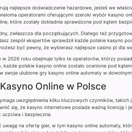
ferują najlepsze doświadczenie hazardowe, jesteś we właśc
 wieloma operatorami oferującymi szeroki wybór kasyno onl
line, które zostały dokładnie sprawdzone pod kątem bezpie
ny, zwłaszcza dla początkujących. Dlatego też przygotow
 Nasz zespół ekspertów sprawdził każde polskie kasyno pod 
ożesz być pewny, że wybierasz najlepsze casino pl dla sw
e w 2026 roku obejmuje tylko te operatorów, którzy posiada
 każde polskie kasyno online zostało ocenione pod kątem j
 w swoje ulubione gry kasyno online automaty w dowolnym 
Kasyno Online w Polsce
maga uwzględnienia kilku kluczowych czynników, takich ja
wnić się, że kasyno internetowe posiada ważną licencję i 
 uczciwa i bezpieczna.
uwagę na ofertę gier, w tym kasyno online automaty, które