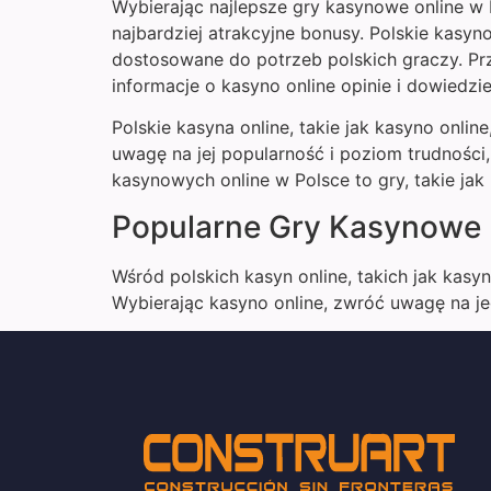
Wybierając najlepsze gry kasynowe online w 
najbardziej atrakcyjne bonusy. Polskie kasyno
dostosowane do potrzeb polskich graczy. Prz
informacje o kasyno online opinie i dowiedzie
Polskie kasyna online, takie jak kasyno onlin
uwagę na jej popularność i poziom trudności
kasynowych online w Polsce to gry, takie jak
Popularne Gry Kasynowe
Wśród polskich kasyn online, takich jak kasy
Wybierając kasyno online, zwróć uwagę na je