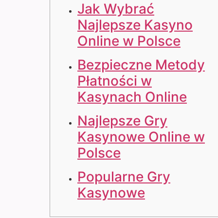
Jak Wybrać
Najlepsze Kasyno
Online w Polsce
Bezpieczne Metody
Płatności w
Kasynach Online
Najlepsze Gry
Kasynowe Online w
Polsce
Popularne Gry
Kasynowe