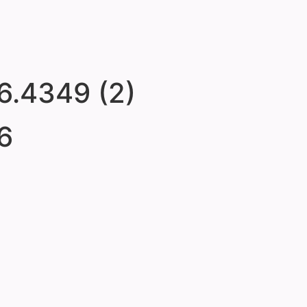
6.4349 (2)
6