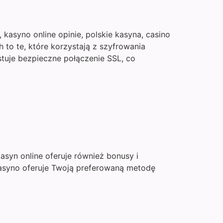
 kasyno online opinie, polskie kasyna, casino
 to te, które korzystają z szyfrowania
tuje bezpieczne połączenie SSL, co
asyn online oferuje również bonusy i
kasyno oferuje Twoją preferowaną metodę