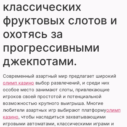
классических
фруктовых слотов и
охотясь за
прогрессивными
джекпотами.
Современный азартный мир предлагает широкий
олимп казино
выбор развлечений, и среди них
особое место занимают слоты, привлекающие
игроков своей простотой и потенциальной
возможностью крупного выигрыша. Многие
любители азартных игр выбирают платформу
олимп
казино
, чтобы насладиться захватывающими
игровыми автоматами, классическими играми и