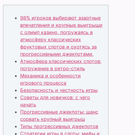
98% игроков выбирают азартные
впечатления и крупные выигрыши
с олимп казино, погружаясь в
атмосферу классических
фруктовых слотов и охотясь за
прогрессивными джекпотами.
Атмосфера классических слотов:
погружение в ретро-стиль
Механика и особенности
игрового процесса
Безопасность и честность игры
Советы для новичков: с чего
начать
Прогрессивные джекпоты: шанс
сорвать крупный выигрыш
Типы прогрессивных джекпотов
Стратегии игры в слоты: мифы и