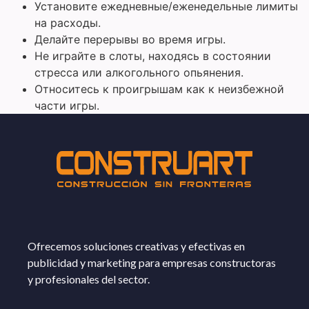
Установите ежедневные/еженедельные лимиты
на расходы.
Делайте перерывы во время игры.
Не играйте в слоты, находясь в состоянии
стресса или алкогольного опьянения.
Относитесь к проигрышам как к неизбежной
части игры.
Ofrecemos soluciones creativas y efectivas en
publicidad y marketing para empresas constructoras
y profesionales del sector.