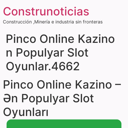
Construnoticias
Construcción ,Minería e industria sin fronteras
Pinco Online Kazino
n Populyar Slot
Oyunlar.4662
Pinco Online Kazino –
Ən Populyar Slot
Oyunları