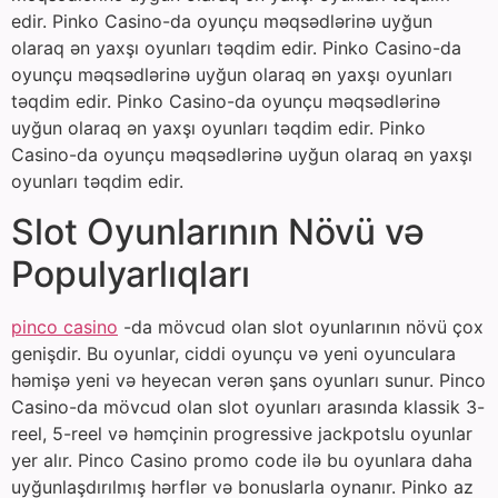
edir. Pinko Casino-da oyunçu məqsədlərinə uyğun
olaraq ən yaxşı oyunları təqdim edir. Pinko Casino-da
oyunçu məqsədlərinə uyğun olaraq ən yaxşı oyunları
təqdim edir. Pinko Casino-da oyunçu məqsədlərinə
uyğun olaraq ən yaxşı oyunları təqdim edir. Pinko
Casino-da oyunçu məqsədlərinə uyğun olaraq ən yaxşı
oyunları təqdim edir.
Slot Oyunlarının Növü və
Populyarlıqları
pinco casino
-da mövcud olan slot oyunlarının növü çox
genişdir. Bu oyunlar, ciddi oyunçu və yeni oyunculara
həmişə yeni və heyecan verən şans oyunları sunur. Pinco
Casino-da mövcud olan slot oyunları arasında klassik 3-
reel, 5-reel və həmçinin progressive jackpotslu oyunlar
yer alır. Pinco Casino promo code ilə bu oyunlara daha
uyğunlaşdırılmış hərflər və bonuslarla oynanır. Pinko az