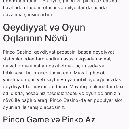
bonuslarla tanınır. Bu oyun, pinco və pinco az casino
tərəfindən təqdim olunur və milyonlar dərəcədə
qazanma şansını artırır.
Qeydiyyat və Oyun
Oqlarının Növü
Pinco Casino, qeydiyyat prosesini basqa qeydiyyat
sistemlerindən fərqləndirən əsas məqsədən əvvəl,
müvafiq məlumatları daxil etmək üçün sadə və
təhlükəsiz bir proses təmin edir. Müvafiq hesab
yaratmaq üçün veb saytın və ya mobil uydurğunuzdakı
qeydiyyat formasını doldurun. Müvafiq məlumatlar daxil
edildikdə, hesabınız təsdiqlənəcək və oyun oqlarınızın
növü ilə bağlı olaraq, Pinco Casino-da ən populyar slot
oyunları ilə tanış olacaqsınız.
Pinco Game və Pinko Az