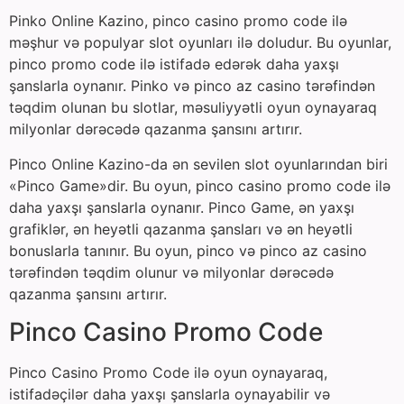
Pinko Online Kazino, pinco casino promo code ilə
məşhur və populyar slot oyunları ilə doludur. Bu oyunlar,
pinco promo code ilə istifadə edərək daha yaxşı
şanslarla oynanır. Pinko və pinco az casino tərəfindən
təqdim olunan bu slotlar, məsuliyyətli oyun oynayaraq
milyonlar dərəcədə qazanma şansını artırır.
Pinco Online Kazino-da ən sevilen slot oyunlarından biri
«Pinco Game»dir. Bu oyun, pinco casino promo code ilə
daha yaxşı şanslarla oynanır. Pinco Game, ən yaxşı
grafiklər, ən heyətli qazanma şansları və ən heyətli
bonuslarla tanınır. Bu oyun, pinco və pinco az casino
tərəfindən təqdim olunur və milyonlar dərəcədə
qazanma şansını artırır.
Pinco Casino Promo Code
Pinco Casino Promo Code ilə oyun oynayaraq,
istifadəçilər daha yaxşı şanslarla oynayabilir və