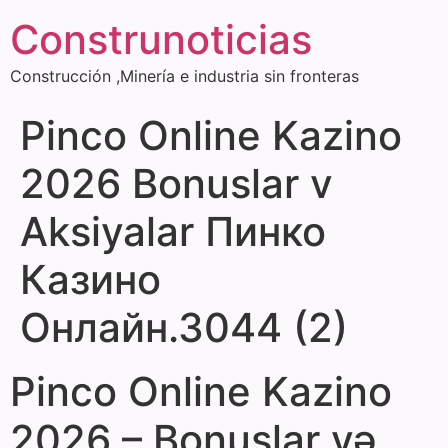
Construnoticias
Construcción ,Minería e industria sin fronteras
Pinco Online Kazino
2026 Bonuslar v
Aksiyalar Пинко
Казино
Онлайн.3044 (2)
Pinco Online Kazino
2026 – Bonuslar və