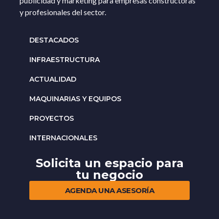
publicidad y marketing para empresas constructoras
y profesionales del sector.
DESTACADOS
INFRAESTRUCTURA
ACTUALIDAD
MAQUINARIAS Y EQUIPOS
PROYECTOS
INTERNACIONALES
Solicita un espacio para
tu negocio
AGENDA UNA ASESORÍA