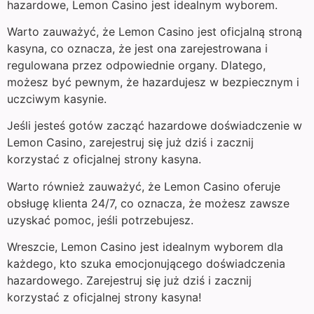
hazardowe, Lemon Casino jest idealnym wyborem.
Warto zauważyć, że Lemon Casino jest oficjalną stroną
kasyna, co oznacza, że jest ona zarejestrowana i
regulowana przez odpowiednie organy. Dlatego,
możesz być pewnym, że hazardujesz w bezpiecznym i
uczciwym kasynie.
Jeśli jesteś gotów zacząć hazardowe doświadczenie w
Lemon Casino, zarejestruj się już dziś i zacznij
korzystać z oficjalnej strony kasyna.
Warto również zauważyć, że Lemon Casino oferuje
obsługę klienta 24/7, co oznacza, że możesz zawsze
uzyskać pomoc, jeśli potrzebujesz.
Wreszcie, Lemon Casino jest idealnym wyborem dla
każdego, kto szuka emocjonującego doświadczenia
hazardowego. Zarejestruj się już dziś i zacznij
korzystać z oficjalnej strony kasyna!