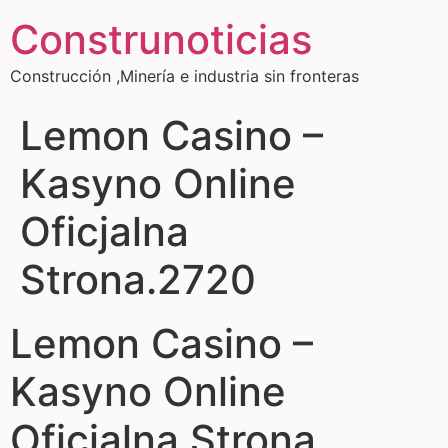
Construnoticias
Construcción ,Minería e industria sin fronteras
Lemon Casino –
Kasyno Online
Oficjalna
Strona.2720
Lemon Casino –
Kasyno Online
Oficjalna Strona