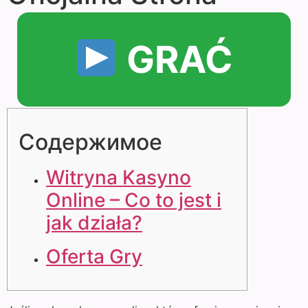
GRAĆ
Содержимое
Witryna Kasyno
Online – Co to jest i
jak działa?
Oferta Gry