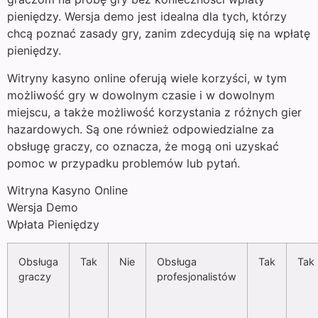
pieniędzy. Wersja demo jest idealna dla tych, którzy
chcą poznać zasady gry, zanim zdecydują się na wpłatę
pieniędzy.
Witryny kasyno online oferują wiele korzyści, w tym
możliwość gry w dowolnym czasie i w dowolnym
miejscu, a także możliwość korzystania z różnych gier
hazardowych. Są one również odpowiedzialne za
obsługę graczy, co oznacza, że mogą oni uzyskać
pomoc w przypadku problemów lub pytań.
Witryna Kasyno Online
Wersja Demo
Wpłata Pieniędzy
Obsługa
Tak
Nie
Obsługa
Tak
Tak
graczy
profesjonalistów