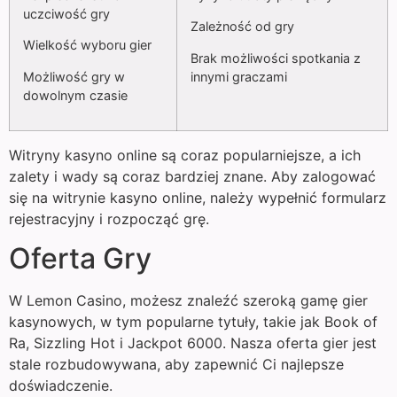
uczciwość gry
Zależność od gry
Wielkość wyboru gier
Brak możliwości spotkania z
Możliwość gry w
innymi graczami
dowolnym czasie
Witryny kasyno online są coraz popularniejsze, a ich
zalety i wady są coraz bardziej znane. Aby zalogować
się na witrynie kasyno online, należy wypełnić formularz
rejestracyjny i rozpocząć grę.
Oferta Gry
W Lemon Casino, możesz znaleźć szeroką gamę gier
kasynowych, w tym popularne tytuły, takie jak Book of
Ra, Sizzling Hot i Jackpot 6000. Nasza oferta gier jest
stale rozbudowywana, aby zapewnić Ci najlepsze
doświadczenie.