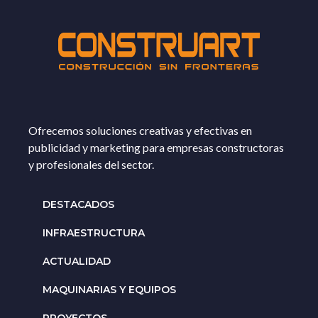
Ofrecemos soluciones creativas y efectivas en
publicidad y marketing para empresas constructoras
y profesionales del sector.
DESTACADOS
INFRAESTRUCTURA
ACTUALIDAD
MAQUINARIAS Y EQUIPOS