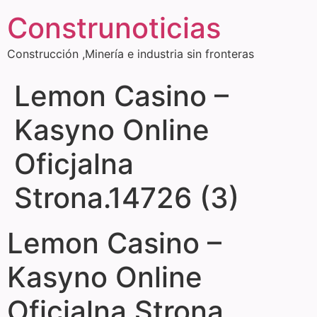
Construnoticias
Construcción ,Minería e industria sin fronteras
Lemon Casino –
Kasyno Online
Oficjalna
Strona.14726 (3)
Lemon Casino –
Kasyno Online
Oficjalna Strona