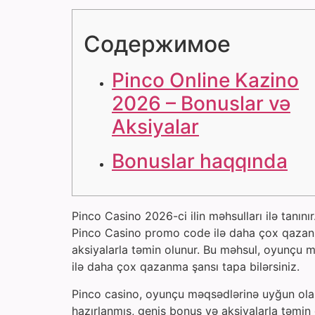
Содержимое
Pinco Online Kazino
2026 – Bonuslar və
Aksiyalar
Bonuslar haqqında
Pinco Casino 2026-ci ilin məhsulları ilə tanın
Pinco Casino promo code ilə daha çox qazanma
aksiyalarla təmin olunur. Bu məhsul, oyunçu 
ilə daha çox qazanma şansı tapa bilərsiniz.
Pinco casino, oyunçu məqsədlərinə uyğun olar
hazırlanmış, geniş bonus və aksiyalarla təmin