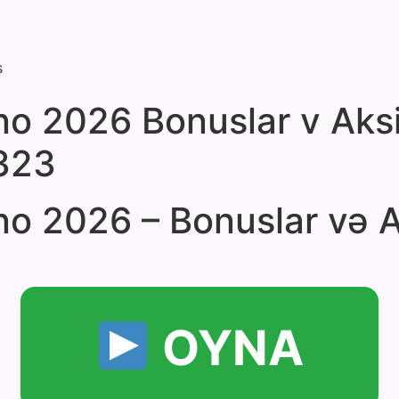
s
no 2026 Bonuslar v Aks
323
no 2026 – Bonuslar və 
OYNA