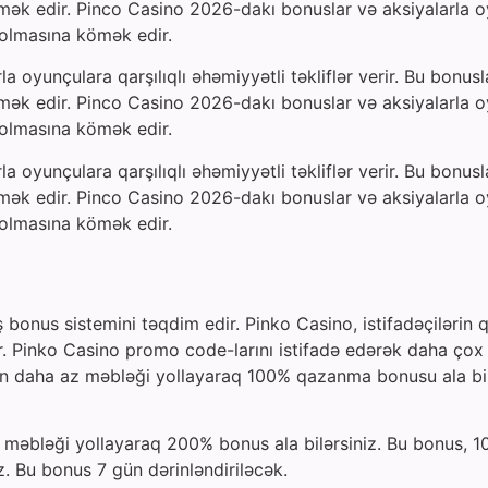
k edir. Pinco Casino 2026-dakı bonuslar və aksiyalarla oyu
olmasına kömək edir.
 oyunçulara qarşılıqlı əhəmiyyətli təkliflər verir. Bu bonus
k edir. Pinco Casino 2026-dakı bonuslar və aksiyalarla oyu
olmasına kömək edir.
 oyunçulara qarşılıqlı əhəmiyyətli təkliflər verir. Bu bonus
k edir. Pinco Casino 2026-dakı bonuslar və aksiyalarla oyu
olmasına kömək edir.
 bonus sistemini təqdim edir. Pinko Casino, istifadəçilərin
r. Pinko Casino promo code-larını istifadə edərək daha çox 
 daha az məbləği yollayaraq 100% qazanma bonusu ala bilə
məbləği yollayaraq 200% bonus ala bilərsiniz. Bu bonus, 
 Bu bonus 7 gün dərinləndiriləcək.