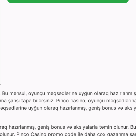
ır. Bu məhsul, oyunçu məqsədlərinə uyğun olaraq hazırlanmış
 şansı tapa bilərsiniz. Pinco casino, oyunçu məqsədlərinə
məqsədlərinə uyğun olaraq hazırlanmış, geniş bonus və aksi
aq hazırlanmış, geniş bonus və aksiyalarla təmin olunur. 
 olunur. Pinco Casino promo code ilə daha çox qazanma şans