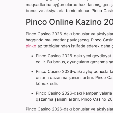
məqsədlərinə uyğun olaraq hazırlanmış, geniş
bonus və aksiyalarla təmin olunur. Pinco Cas
Pinco Online Kazino 20
Pinco Casino 2026-dakı bonuslar və aksiyalarl
haqqında məlumatlar paylaşacaq. Pinco Casino
pinko
az tətbiqlərindən istifadə edərək daha 
Pinco Casino 2026-dakı yeni qeydiyyat 
edilir. Bu bonus, oyunçuların qazanma şans
Pinco Casino 2026-dakı aylıq bonuslarla o
onların qazanma şansını artırır. Pinco 
kömək edir.
Pinco Casino 2026-dakı kampaniyalarla oyu
qazanma şansını artırır. Pinco Casino 
Pinco Casino 2026-dakı bonuslar və aksiyalarla