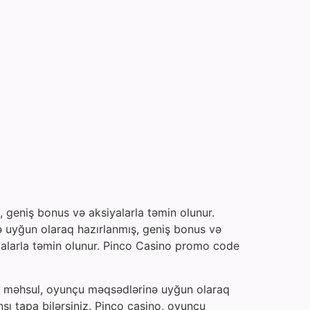
, geniş bonus və aksiyalarla təmin olunur.
 uyğun olaraq hazırlanmış, geniş bonus və
yalarla təmin olunur. Pinco Casino promo code
Bu məhsul, oyunçu məqsədlərinə uyğun olaraq
ı tapa bilərsiniz. Pinco casino, oyunçu