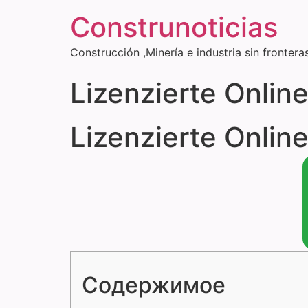
Construnoticias
Construcción ,Minería e industria sin frontera
Lizenzierte Onlin
Lizenzierte Onlin
Содержимое