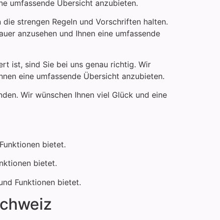
ine umfassende Übersicht anzubieten.
 die strengen Regeln und Vorschriften halten.
nauer anzusehen und Ihnen eine umfassende
 ist, sind Sie bei uns genau richtig. Wir
Ihnen eine umfassende Übersicht anzubieten.
inden. Wir wünschen Ihnen viel Glück und eine
 Funktionen bietet.
nktionen bietet.
 und Funktionen bietet.
Schweiz