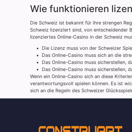
Wie funktionieren lize
Die Schweiz ist bekannt für ihre strengen Reg
Schweiz lizenziert sind, von entscheidender B
lizenziertes Online-Casino in der Schweiz mus
Die Lizenz muss von der Schweizer Spie
Das Online-Casino muss sich an die stre
Das Online-Casino muss sicherstellen, da
Das Online-Casino muss sicherstellen, da
Wenn ein Online-Casino sich an diese Kriterien 
verantwortungsvoll spielen können. Es ist wich
sich an die Regeln des Schweizer Glücksspielr