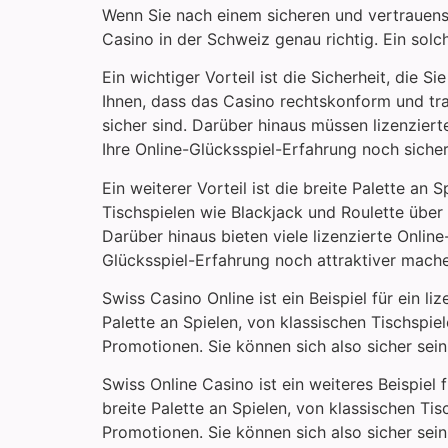
Wenn Sie nach einem sicheren und vertrauenswü
Casino in der Schweiz genau richtig. Ein solc
Ein wichtiger Vorteil ist die Sicherheit, die 
Ihnen, dass das Casino rechtskonform und tran
sicher sind. Darüber hinaus müssen lizenzier
Ihre Online-Glücksspiel-Erfahrung noch siche
Ein weiterer Vorteil ist die breite Palette an
Tischspielen wie Blackjack und Roulette über
Darüber hinaus bieten viele lizenzierte Onli
Glücksspiel-Erfahrung noch attraktiver mach
Swiss Casino Online ist ein Beispiel für ein l
Palette an Spielen, von klassischen Tischspie
Promotionen. Sie können sich also sicher sein,
Swiss Online Casino ist ein weiteres Beispiel 
breite Palette an Spielen, von klassischen Ti
Promotionen. Sie können sich also sicher sein,