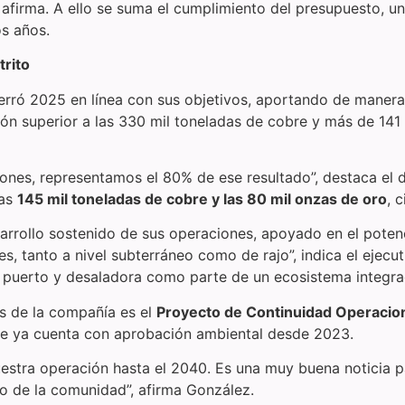
afirma. A ello se suma el cumplimiento del presupuesto, un
s años.
trito
erró 2025 en línea con sus objetivos, aportando de manera s
ón superior a las 330 mil toneladas de cobre y más de 141
nes, representamos el 80% de ese resultado”, destaca el di
las
145 mil toneladas de cobre y las 80 mil onzas de oro
, 
rrollo sostenido de sus operaciones, apoyado en el potenci
s, tanto a nivel subterráneo como de rajo”, indica el ejec
a, puerto y desaladora como parte de un ecosistema integr
os de la compañía es el
Proyecto de Continuidad Operacio
ue ya cuenta con aprobación ambiental desde 2023.
nuestra operación hasta el 2040. Es una muy buena noticia
lo de la comunidad”, afirma González.