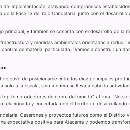
se de implementación, activando compromisos establecidos 
ra de la Fase 13 del rajo Candelaria, junto con el desarrol
o principal, y también se conecta con el desarrollo de la mi
fraestructura y medidas ambientales orientadas a reducir i
control de material particulado. “Vamos a construir un dom
uro
el objetivo de posicionarse entre los diez principales prod
ta solo a la escala, sino a cómo se lleva a cabo la activida
s top ten productores de cobre del mundo”, afirma. “No solo
n relacionada y conectada con el territorio, desarrollando 
andelaria, Caserones y proyectos futuros como el Distrito 
cha expectativa positiva para Atacama y podemos transfor