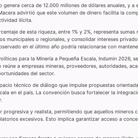
oro genera cerca de 12.000 millones de dólares anuales, y a
Macera advirtió que este volumen de dinero facilita la compr
ividad ilícita.
centaje de esta riqueza, entre 1% y 2%, representa sumas m
os municipales o regionales, y consolidar intereses privados
bservado en el último año podría relacionarse con mantener
líticas para la Minería a Pequeña Escala, Indumin 2026, se 
o reúne a empresas mineras, proveedores, autoridades, aca
portunidades del sector.
pacio técnico de diálogo que impulse propuestas orientadas
cala en el país. La convención busca fortalecer la integraci
.
r progresiva y realista, permitiendo que aquellos mineros 
atorios excesivos. Esto implica garantizar acceso a conces