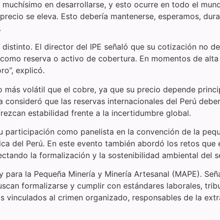
muchísimo en desarrollarse, y esto ocurre en todo el mun
precio se eleva. Esto debería mantenerse, esperamos, duran
.
distinto. El director del IPE señaló que su cotización no de
e como reserva o activo de cobertura. En momentos de alta v
ro”, explicó.
o más volátil que el cobre, ya que su precio depende prin
ra consideró que las reservas internacionales del Perú debe
rezcan estabilidad frente a la incertidumbre global.
u participación como panelista en la convención de la peq
ca del Perú. En este evento también abordó los retos que en
fectando la formalización y la sostenibilidad ambiental del s
Ley para la Pequeña Minería y Minería Artesanal (MAPE). Se
an formalizarse y cumplir con estándares laborales, tribu
s vinculados al crimen organizado, responsables de la extra