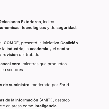
Relaciones Exteriores
, indicó
conómicas
,
tecnológicas
y de
seguridad
,
el
COMCE
, presentó la iniciativa
Coalición
e la
industria
, la
academia
y el
sector
 revisión
del tratado.
rancel cero
, mientras que productos
%
en sectores
s de suministro
, moderado por
Farid
as de la Información
(AMITI), destacó
ente en áreas como
inteligencia