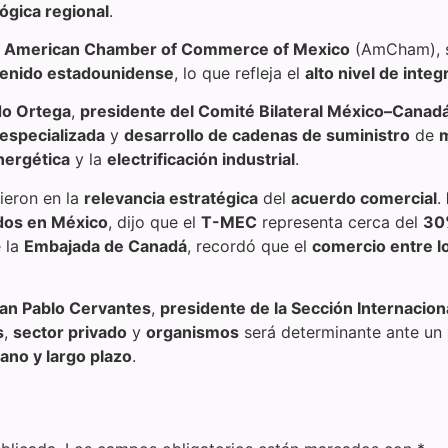
ógica regional
.
a
American Chamber of Commerce of Mexico
(AmCham), s
enido estadounidense
, lo que refleja el
alto nivel de inte
o Ortega
,
presidente del Comité Bilateral México–Canad
 especializada
y
desarrollo de cadenas de suministro
de
m
nergética
y la
electrificación industrial
.
ieron en la
relevancia estratégica
del
acuerdo comercial
.
dos en México
, dijo que el
T-MEC
representa cerca del
30
 la
Embajada de Canadá
, recordó que el
comercio entre l
an Pablo Cervantes
,
presidente de la Sección Internacion
s
,
sector privado
y
organismos
será determinante ante un
ano y largo plazo
.