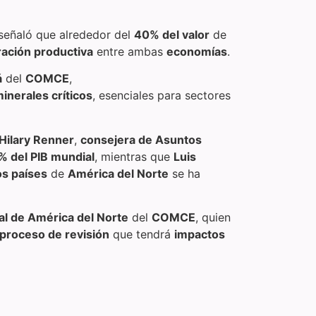
eñaló que alrededor del
40% del valor
de
gración productiva
entre ambas
economías
.
á
del
COMCE
,
inerales críticos
, esenciales para sectores
Hilary Renner
,
consejera de Asuntos
% del PIB mundial
, mientras que
Luis
os países
de
América del Norte
se ha
al de América del Norte
del
COMCE
, quien
proceso de revisión
que tendrá
impactos