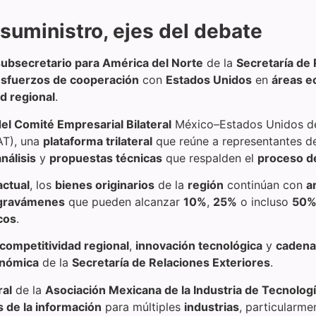
suministro, ejes del debate
subsecretario para América del Norte
de la
Secretaría de 
sfuerzos de cooperación
con
Estados Unidos
en
áreas e
d regional
.
el Comité Empresarial Bilateral
México–Estados Unidos d
T), una
plataforma trilateral
que reúne a representantes d
análisis
y
propuestas técnicas
que respalden el
proceso de
actual
, los
bienes originarios
de la
región
continúan con
a
gravámenes
que pueden alcanzar
10%
,
25%
o incluso
50
cos
.
competitividad regional
,
innovación tecnológica
y
cadena
onómica
de la
Secretaría de Relaciones Exteriores
.
ral
de la
Asociación Mexicana de la Industria de Tecnologí
s de la información
para múltiples
industrias
, particularm