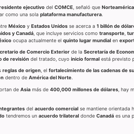
residente ejecutivo
del
COMCE
, señaló que
Norteamérica
rar como una sola
plataforma manufacturera
.
tre
México
y
Estados Unidos
se acerca a
1 billón de dóla
nidos y Canadá
, que incluye servicios como
transporte
,
tu
xico
ocupa actualmente el
quinto lugar mundial
en
expor
cretario de Comercio Exterior
de la
Secretaría de Econo
 de revisión
del tratado, cuyo
inicio formal
está previsto 
s
reglas de origen
, el
fortalecimiento de las cadenas de s
ón
dentro de
América del Norte
.
ortan de
Asia
más de
400,000 millones de dólares
, hay 
integrantes
del
acuerdo comercial
se mantiene orientada h
do
tendremos un
acuerdo trilateral
donde
Canadá
es una p