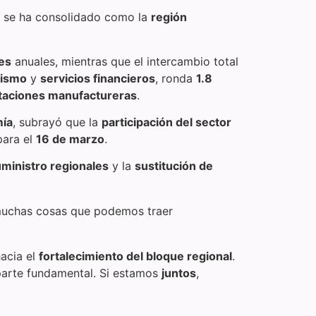
se ha consolidado como la
región
res
anuales, mientras que el intercambio total
rismo
y
servicios financieros
, ronda
1.8
taciones manufactureras
.
mía
, subrayó que la
participación del sector
para el
16 de marzo
.
uministro regionales
y la
sustitución de
muchas cosas que podemos traer
acia el
fortalecimiento del bloque regional
.
arte fundamental. Si estamos
juntos
,