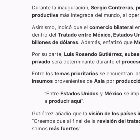
Durante la inauguración,
Sergio Contreras
,
p
productiva
más integrada del mundo, al ope
Asimismo, indicó que el
comercio bilateral
en
dentro del
Tratado entre México, Estados U
billones de dólares
. Además, enfatizó que
Mé
Por su parte,
Luis Rosendo Gutiérrez
,
subse
privado
será determinante durante el
proceso
Entre los
temas prioritarios
se encuentran la
insumos
provenientes de
Asia
por
producci
“Entre
Estados Unidos
y
México
se imp
a
producir aquí
”.
Gutiérrez añadió que la
visión de los países 
“Creemos que al final de la
revisión del trata
somos
más fuertes
”.