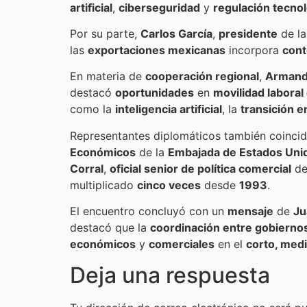
artificial
,
ciberseguridad
y
regulación tecnol
Por su parte,
Carlos García
,
presidente
de l
las
exportaciones mexicanas
incorpora
cont
En materia de
cooperación regional
,
Armand
destacó
oportunidades
en
movilidad laboral
como la
inteligencia artificial
, la
transición e
Representantes diplomáticos también coincid
Económicos
de la
Embajada de Estados Uni
Corral
,
oficial senior de política comercial
de
multiplicado
cinco veces
desde
1993
.
El encuentro concluyó con un
mensaje
de
Ju
destacó que la
coordinación entre gobierno
económicos
y
comerciales
en el
corto, medi
Deja una respuesta