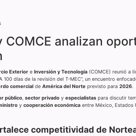
s
 y COMCE analizan opor
n
io Exterior
e
Inversión y Tecnología
(COMCE) reunió a líd
“A 100 días de la revisión del T-MEC”, un encuentro enfocad
rdo comercial
de
América del Norte
previsto para
2026
.
or público
,
sector privado
y
especialistas
para discutir te
inistro
y
cooperación económica
entre México, Estados 
ortalece competitividad de Norte